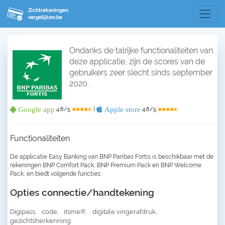
Zichtrekeningen
vergelijken.be
Ondanks de talrijke functionaliteiten van
deze applicatie, zijn de scores van de
gebruikers zeer slecht sinds september
2020.
Google app
Apple store
4,6/5
|
4,6/5
Functionaliteiten
De applicatie Easy Banking van BNP Paribas Fortis is beschikbaar met de
rekeningen BNP Comfort Pack, BNP Premium Pack en BNP Welcome
Pack, en biedt volgende functies:
Opties connectie/handtekening
Digipass,
code,
itsme®,
digitale vingerafdruk,
gezichtsherkenning.