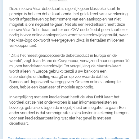
Deze nieuwe Visa-debetkaart is eigenlijk geen klassieke kaart. In
principe is het een debetkaart omdat het geld direct van uw rekening
wordt afgeschreven op het moment van een aankoop en het niet
mogelijk is om negatief te gaan. Net als een kredietkaart heeft deze
nieuwe Visa Debit-kaart echter een CVV-code (zodat geen kaartlezer
nodig is voor online aankopen) en wordt ze wereldwijd gebruikt, waar
het Visa-logo ook wordt weergegeven (d.w.z. in tientallen miljoenen
verkooppunten).
"Dit is het meest geaccepteerde debetproduct in Europa en de
wereld", zegt Jean-Marie de Crayencour, verwijzend naar ongeveer 70
miljoen handelaren wereldwijd. Ter vergelijking: de Maestro-kaart
wordt alleen in Europa gebruikt (tenzij u uw bank om een
uitzonderlijke ontheffing vraagt) en op voorwaarde dat het
Bancontact-logo wordt weergegeven. Om een online aankoop te
doen, heb je een kaartlezer of mobiele app nodig.
In vergelijking met een kredietkaart heeft de Visa Debit kaart het
voordeel dat ze niet onderworpen is aan inkomensvereisten en
beveiligt gebruikers tegen de mogelijkheid om negatief te gaan. Een
ander voordeel is dat sommige sites extra kosten in rekening brengen
voor een kredietkaartbetaling, wat niet het geval is met een
debetkaart.