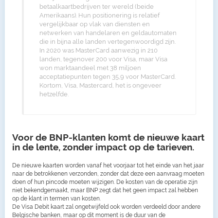
betaalkaartbedrijven ter wereld (beide
Amerikaans). Hun positionering is relatief
vergelijkbaar op vlak van diensten en
netwerken van handelaren en geldautomaten
die in bijna alle landen vertegenwoordigd zijn.
In 2020 was MasterCard aanwezig in 210
landen, tegenover 200 voor Visa, maar Visa
won marktaandeel met 38 miljoen
acceptatiepunten tegen 35,9 voor MasterCard.
Kortom, Visa, Mastercard, het is ongeveer
hetzelfde.
Voor de BNP-klanten komt de nieuwe kaart
in de lente, zonder impact op de tarieven.
De nieuwe kaarten worden vanaf het voorjaar tot het einde van het jaar
naar de betrokkenen verzonden, zonder dat deze een aanvraag moeten
doen of hun pincode moeten wijzigen. De kosten van de operatie zijn
niet bekendgemaakt, maar BNP zegt dat het geen impact zal hebben
op de klant in termen van kosten.
De Visa Debit kaart zal ongetwijfeld ook worden verdeeld door andere
Belgische banken, maar op dit moment is de duur van de