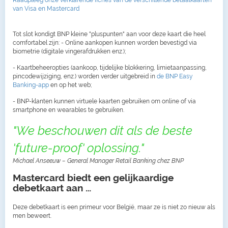
Raadpleeg onze verklarende fiches van de verschillende betaalkaarten
van Visa en Mastercard
Tot slot kondigt BNP kleine "pluspunten" aan voor deze kaart die heel
comfortabel zijn: - Online aankopen kunnen worden bevestigd via
biometrie (digitale vingerafdrukken enz.);
- Kaartbeheeropties (aankoop, tijdelijke blokkering, limietaanpassing,
pincodewijziging, enz.) worden verder uitgebreid in
de BNP Easy
Banking-app
en op het web;
- BNP-klanten kunnen virtuele kaarten gebruiken om online of via
smartphone en wearables te gebruiken.
"We beschouwen dit als de beste
'future-proof' oplossing."
Michael Anseeuw – General Manager Retail Banking chez BNP
Mastercard biedt een gelijkaardige
debetkaart aan …
Deze debetkaart is een primeur voor België, maar ze is niet zo nieuw als
men beweert.