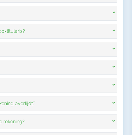
co-titularis?
kening overlijdt?
e rekening?