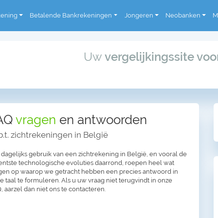
kening
Betalende Bankrekeningen
Jongeren
Neobanken
M
Uw
vergelijkingssite vo
AQ
vragen
en antwoorden
.t. zichtrekeningen in België
 dagelijks gebruik van een zichtrekening in België, en vooral de
entste technologische evoluties daarrond, roepen heel wat
gen op waarop we getracht hebben een precies antwoord in
re taal te formuleren. Als u uw vraag niet terugvindt in onze
, aarzel dan niet ons te contacteren.