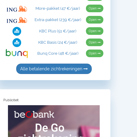
More-pakket (47 €/jaar)
Open
Extra-pakket (239 €/jaar)
Open
KBC Plus (51 €/jaar)
Open
KBC Basis (24 €/jaar)
Open
Bunq Core (48 €/jaar)
Open
Alle betalende zichtrekeningen
Publiciteit