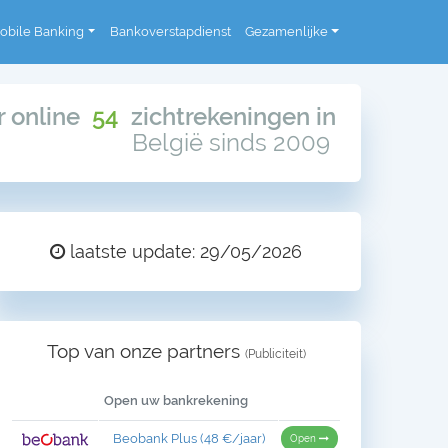
obile Banking
Bankoverstapdienst
Gezamenlijke
or online
54
zichtrekeningen in
België sinds 2009
laatste update: 29/05/2026
Top van onze partners
(Publiciteit)
Open uw bankrekening
Beobank Plus (48 €/jaar)
Open