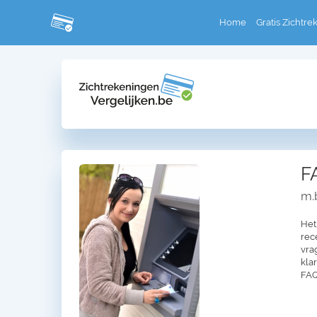
Home
Gratis Zichtre
F
m.b
Het
rec
vra
kla
FAQ