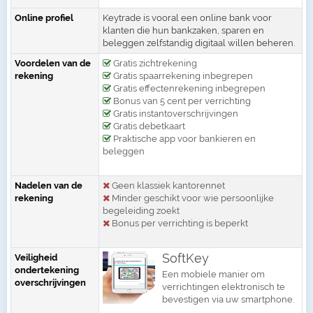
Online profiel
Keytrade is vooral een online bank voor
klanten die hun bankzaken, sparen en
beleggen zelfstandig digitaal willen beheren.
Voordelen van de
Gratis zichtrekening
rekening
Gratis spaarrekening inbegrepen
Gratis effectenrekening inbegrepen
Bonus van 5 cent per verrichting
Gratis instantoverschrijvingen
Gratis debetkaart
Praktische app voor bankieren en
beleggen
Nadelen van de
Geen klassiek kantorennet
rekening
Minder geschikt voor wie persoonlijke
begeleiding zoekt
Bonus per verrichting is beperkt
SoftKey
Veiligheid
ondertekening
Een mobiele manier om
overschrijvingen
verrichtingen elektronisch te
bevestigen via uw smartphone.