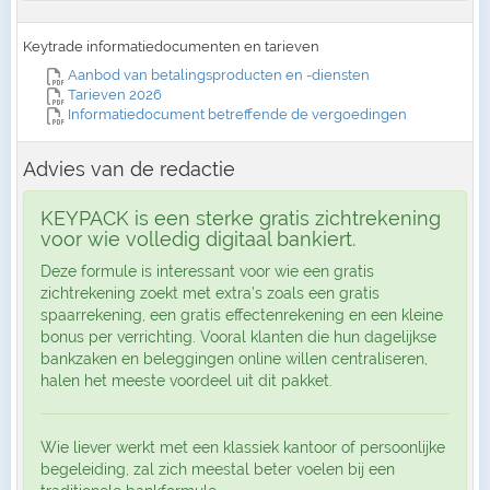
Keytrade informatiedocumenten en tarieven
Aanbod van betalingsproducten en -diensten
Tarieven 2026
Informatiedocument betreffende de vergoedingen
Advies van de redactie
KEYPACK is een sterke gratis zichtrekening
voor wie volledig digitaal bankiert.
Deze formule is interessant voor wie een gratis
zichtrekening zoekt met extra’s zoals een gratis
spaarrekening, een gratis effectenrekening en een kleine
bonus per verrichting. Vooral klanten die hun dagelijkse
bankzaken en beleggingen online willen centraliseren,
halen het meeste voordeel uit dit pakket.
Wie liever werkt met een klassiek kantoor of persoonlijke
begeleiding, zal zich meestal beter voelen bij een