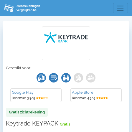
Zichtrekeningen
vergelijken.be
Geschikt voor:
Google Play
Apple Store
Recensies 3,9/5
Recensies 4,3/5
Gratis zichtrekening
Keytrade KEYPACK
Gratis