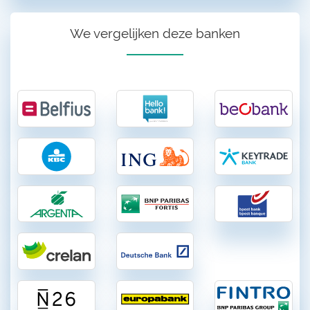
We vergelijken deze banken