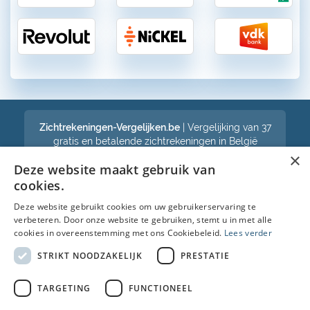
Zichtrekeningen-Vergelijken.be
| Vergelijking van 37
gratis en betalende zichtrekeningen in België
×
Een volledig onafhankelijke vergelijking van gratis en
Deze website maakt gebruik van
betalende bankrekeningen in België
cookies.
Deze website gebruikt cookies om uw gebruikerservaring te
Bekijk ook :
verbeteren. Door onze website te gebruiken, stemt u in met alle
cookies in overeenstemming met ons Cookiebeleid.
Lees verder
Spaarrekening
STRIKT NOODZAKELIJK
PRESTATIE
Kredietkaart
TARGETING
FUNCTIONEEL
Autolening