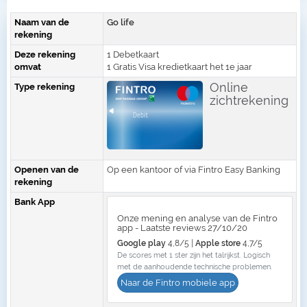
Naam van de
Go life
rekening
Deze rekening
1 Debetkaart
omvat
1 Gratis Visa kredietkaart het 1e jaar
Online
Type rekening
zichtrekening
Openen van de
Op een kantoor of via Fintro Easy Banking
rekening
Bank App
Onze mening en analyse van de Fintro
app - Laatste reviews 27/10/20
Google play
4,8/5 |
Apple store
4,7/5
De scores met 1 ster zijn het talrijkst. Logisch
met de aanhoudende technische problemen.
Naar de Fintro mobiele app