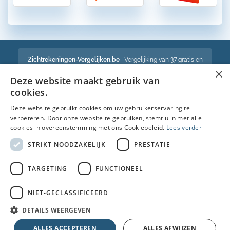
Zichtrekeningen-Vergelijken.be
| Vergelijking van 37 gratis en
betalende zichtrekeningen in België
×
Een volledig onafhankelijke vergelijking van gratis en betalende
Deze website maakt gebruik van
bankrekeningen in België
cookies.
Deze website gebruikt cookies om uw gebruikerservaring te
verbeteren. Door onze website te gebruiken, stemt u in met alle
Bekijk ook :
cookies in overeenstemming met ons Cookiebeleid.
Lees verder
Spaarrekening
STRIKT NOODZAKELIJK
PRESTATIE
Kredietkaart
TARGETING
FUNCTIONEEL
Autolening
NIET-GECLASSIFICEERD
Brandverzekering simulatie
DETAILS WEERGEVEN
© Copyright 2026 • Alle rechten voorbehouden |
Faq
|
Nieuws
|
Over
ALLES ACCEPTEREN
ALLES AFWIJZEN
ons
|
Cookies