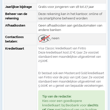
Jaarlijkse bijdrage
Gratis voor jongeren van 18 tot 27 jaar
Beheer van de
Deze rekening kan in het kantoor, online of
rekening
via smartphone beheerd worden
Afhaalkosten
Geen afhaalkosten aan geldautomaten van
andere banken
Contactloos
neen
betalen:
Kredietkaart
Visa Classic kredietkaart van Fintro
Deze kredietkaart kost 27 €/jaar. Ze voorziet
standaard een maandelijkse uitgavelimiet van
2.500€.
Er bestaat ook een Mastercard Gold kredietkaart
van Fintro voor de prijs van 51€/jaar. Ze voorziet
standaard een maandelijkse uitgavelimiet van
5.000€ en u geniet van bepaalde verzekeringen.
Tip van de redactie:
Kies voor een goedkopere
kredietkaart: bij Beobank voor
slechts
5€/jaar
met behoud van uw huidige