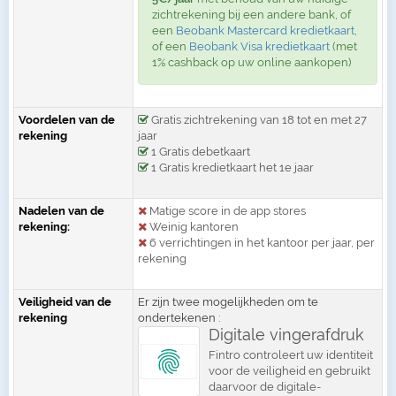
zichtrekening bij een andere bank, of
een
Beobank Mastercard kredietkaart
,
of een
Beobank Visa kredietkaart
(met
1% cashback op uw online aankopen)
Voordelen van de
Gratis zichtrekening van 18 tot en met 27
rekening
jaar
1 Gratis debetkaart
1 Gratis kredietkaart het 1e jaar
Nadelen van de
Matige score in de app stores
rekening:
Weinig kantoren
6 verrichtingen in het kantoor per jaar, per
rekening
Veiligheid van de
Er zijn twee mogelijkheden om te
rekening
ondertekenen :
Digitale vingerafdruk
Fintro controleert uw identiteit
voor de veiligheid en gebruikt
daarvoor de digitale-