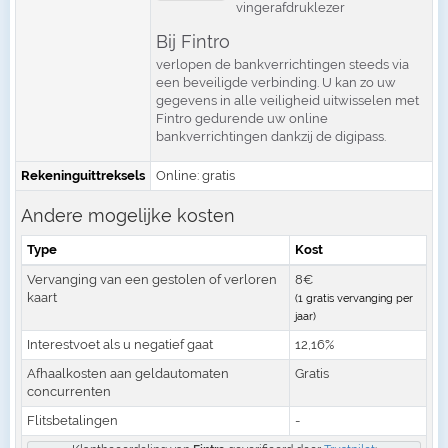
vingerafdruklezer
Bij Fintro
verlopen de bankverrichtingen steeds via
een beveiligde verbinding. U kan zo uw
gegevens in alle veiligheid uitwisselen met
Fintro gedurende uw online
bankverrichtingen dankzij de digipass.
Rekeninguittreksels
Online: gratis
Andere mogelijke kosten
Type
Kost
Vervanging van een gestolen of verloren
8€
kaart
(1 gratis vervanging per
jaar)
Interestvoet als u negatief gaat
12,16%
Afhaalkosten aan geldautomaten
Gratis
concurrenten
Flitsbetalingen
-