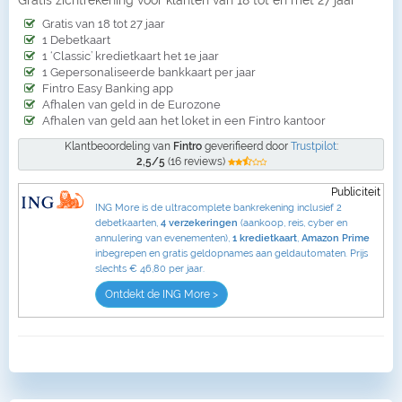
Gratis zichtrekening voor klanten van 18 tot en met 27 jaar
Gratis van 18 tot 27 jaar
1 Debetkaart
1 ‘Classic’ kredietkaart het 1e jaar
1 Gepersonaliseerde bankkaart per jaar
Fintro Easy Banking app
Afhalen van geld in de Eurozone
Afhalen van geld aan het loket in een Fintro kantoor
Klantbeoordeling van
Fintro
geverifieerd door
Trustpilot
:
2,5/5
(16 reviews)
Publiciteit
ING More is de ultracomplete bankrekening inclusief 2
debetkaarten,
4 verzekeringen
(aankoop, reis, cyber en
annulering van evenementen),
1 kredietkaart
,
Amazon Prime
inbegrepen en gratis geldopnames aan geldautomaten. Prijs
slechts € 46,80 per jaar.
Ontdekt de ING More >