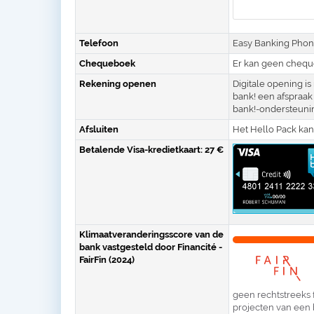
Telefoon
Easy Banking Phon
Chequeboek
Er kan geen chequ
Rekening openen
Digitale opening i
bank! een afspraak
bank!-ondersteuni
Afsluiten
Het Hello Pack kan 
Betalende Visa-kredietkaart: 27 €
Klimaatveranderingsscore van de
bank vastgesteld door Financité -
FairFin (2024)
geen rechtstreeks 
projecten van een be