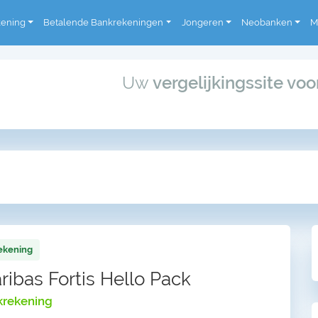
kening
Betalende Bankrekeningen
Jongeren
Neobanken
M
Uw
vergelijkingssite vo
rekening
ibas Fortis Hello Pack
krekening