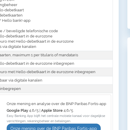
ingbeheer
lo-debetkaart
debetkaarten
/ Hello bank!-app
e / beveiligde telefonische code
llo-debetkaart in de eurozone
euro met Hello-debetkaart in de eurozone
 via digitale kanalen
aarten, maximum 1 per titularis of mandataris
llo-debetkaart in de eurozone inbegrepen
 euro met Hello-debetkaart in de eurozone inbegrepen
baar via digitale kanalen
 inbegrepen
Onze mening en analyse over de BNP Paribas Fortis-app
Google Play
4,6/5 |
Apple Store
4,6/5
Easy Banking App blijft het centrale mobiele kanaal voor dagelijkse
verrichtingen, rekeningbeheer en betalingen.
Onze mening over de BNP Paribas Fortis-app