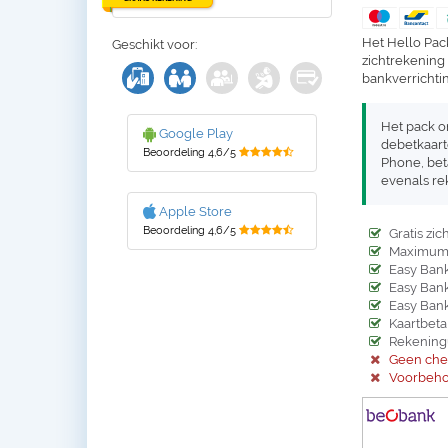
Het Hello Pac
Geschikt voor:
zichtrekening 
bankverrichtin
Het pack o
Google Play
debetkaart
Beoordeling 4,6/5
Phone, bet
evenals rek
Apple Store
Beoordeling 4,6/5
Gratis zi
Maximum 2
Easy Ban
Easy Ban
Easy Bank
Kaartbeta
Rekeningu
Geen che
Voorbeho