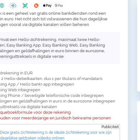
k is een geheel van gratis online bankdiensten rond een
in euro. Het richt zich tot volwassenen die hun dagelijkse
gen vooral via digitale kanalen willen beheren.
mvat een Hello-zichtrekening, maximaal twee Hello-
en, Easy Banking App, Easy Banking Web, Easy Banking
alingen en geldafhalingen in euro binnen de eurozone,
eninguittreksels in digitale versie.
chtrekening in EUR
 Hello-debetkaarten, dus 1 per titularis of mandataris
king App / Hello bank!-app inbegrepen
king Web inbegrepen
ing Phone / beveiligde telefonische code inbegrepen
lingen en geldafhalingen in euro in de eurozone inbegrepen
ittreksels via digitale kanalen
queboekformule voor deze rekening
uden voor meerderjarige en juridisch bekwame personen
Publiciteit
Deze gratis zichtrekening is de ideale zichtrekening voor wie zijn
dagelijkse geldzaken volledig onlinen.