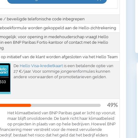
e / beveiligde telefonische code inbegrepen
eboekformule worden gekoppeld aan de Hello-zichtrekening
s mogelijk; voor opening in medehouderschap vraagt Hello
 in een BNP Paribas Fortis-kantoor of contact met de Hello
ng.
op initiatief van de klant worden afgesloten via het Hello Team
De
Hello Visa-kredietkaart
is een betalende optie van
27 €/jaar. Voor sommige jongerenformules kunnen
andere voorwaarden of promotietarieven gelden.
49%
Het klimaatbeleid van BNP Paribas gaat er licht op vooruit,
maar blijft onvoldoende. De bank richt haar klimaatbeleid
op projecten in plaats van op hele bedrijven. Hoewel BNP
financiering meer verstrekt voor de meest vervuilende
drijf, bestaat het risico dat het geld dat het bedrijf elders