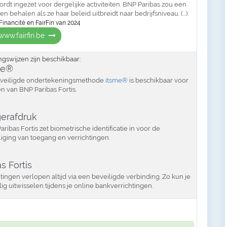
rdt ingezet voor dergelijke activiteiten. BNP Paribas zou een
 behalen als ze haar beleid uitbreidt naar bedrijfsniveau. (...).
Financité en FairFin van 2024
www.fairfin.be
swijzen zijn beschikbaar:
me®
veiligde ondertekeningsmethode
itsme®
is beschikbaar voor
en van BNP Paribas Fortis.
gerafdruk
ribas Fortis zet biometrische identificatie in voor de
liging van toegang en verrichtingen.
s Fortis
ingen verlopen altijd via een beveiligde verbinding. Zo kun je
g uitwisselen tijdens je online bankverrichtingen.