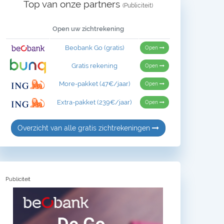
Top van onze partners
(Publiciteit)
Open uw zichtrekening
Beobank Go (gratis)
Open
Gratis rekening
Open
More-pakket (47€/jaar)
Open
Extra-pakket (239€/jaar)
Open
Overzicht van alle gratis zichtrekeningen
Publiciteit