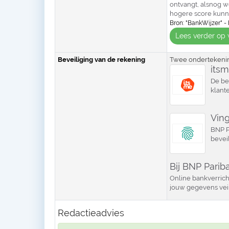
ontvangt, alsnog wo
hogere score kunnen
Bron: "BankWijzer" - 
Lees verder op 
Beveiliging van de rekening
Twee ondertekening
its
De be
klant
Vin
BNP Pa
bevei
Bij BNP Pariba
Online bankverricht
jouw gegevens veili
Redactieadvies