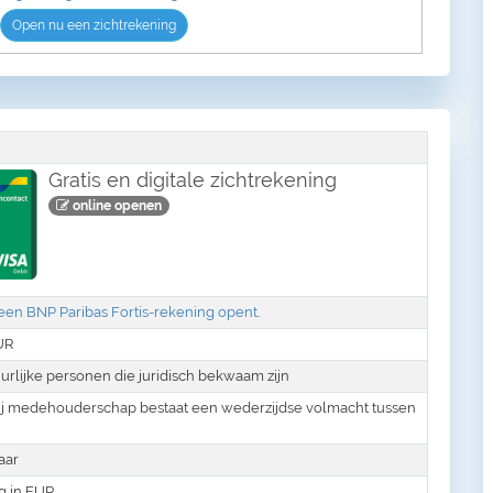
Open nu een zichtrekening
Gratis en digitale zichtrekening
online openen
 een BNP Paribas Fortis-rekening opent
.
UR
urlijke personen die juridisch bekwaam zijn
n; bij medehouderschap bestaat een wederzijdse volmacht tussen
aar
g in EUR