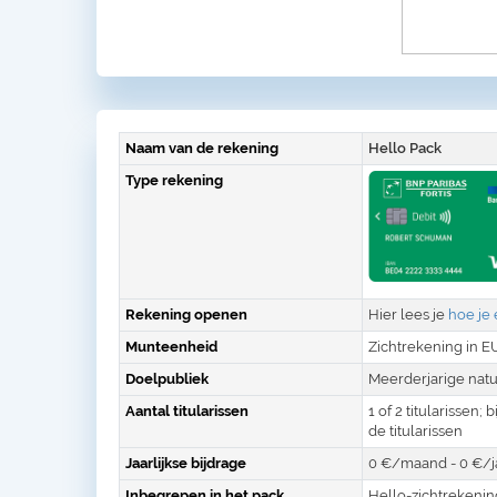
Naam van de rekening
Hello Pack
Type rekening
Rekening openen
Hier lees je
hoe je
Munteenheid
Zichtrekening in E
Doelpubliek
Meerderjarige natu
Aantal titularissen
1 of 2 titularisse
de titularissen
Jaarlijkse bijdrage
0 €/maand - 0 €/j
Inbegrepen in het pack
Hello-zichtrekenin