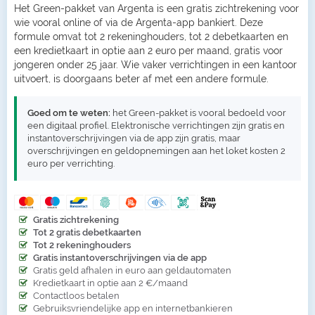
Het Green-pakket van Argenta is een gratis zichtrekening voor
wie vooral online of via de Argenta-app bankiert. Deze
formule omvat tot 2 rekeninghouders, tot 2 debetkaarten en
een kredietkaart in optie aan 2 euro per maand, gratis voor
jongeren onder 25 jaar. Wie vaker verrichtingen in een kantoor
uitvoert, is doorgaans beter af met een andere formule.
Goed om te weten:
het Green-pakket is vooral bedoeld voor
een digitaal profiel. Elektronische verrichtingen zijn gratis en
instantoverschrijvingen via de app zijn gratis, maar
overschrijvingen en geldopnemingen aan het loket kosten 2
euro per verrichting.
Gratis zichtrekening
Tot 2 gratis debetkaarten
Tot 2 rekeninghouders
Gratis instantoverschrijvingen via de app
Gratis geld afhalen in euro aan geldautomaten
Kredietkaart in optie aan 2 €/maand
Contactloos betalen
Gebruiksvriendelijke app en internetbankieren