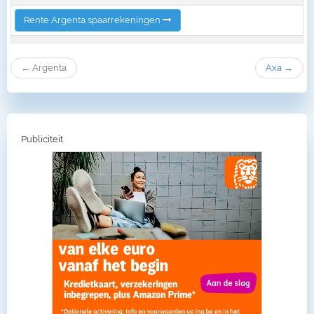
Rente Argenta spaarrekeningen
← Argenta
Axa →
Publiciteit