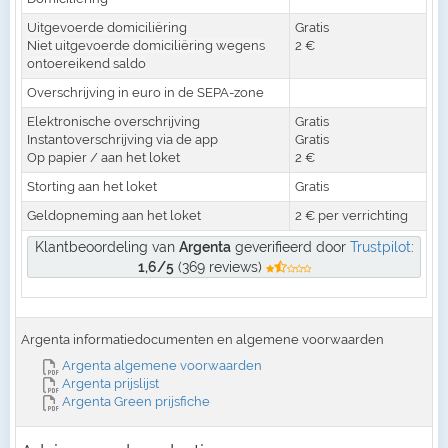
Uitgevoerde domiciliëring
Gratis
Niet uitgevoerde domiciliëring wegens
2 €
ontoereikend saldo
Overschrijving in euro in de SEPA-zone
Elektronische overschrijving
Gratis
Instantoverschrijving via de app
Gratis
Op papier / aan het loket
2 €
Storting aan het loket
Gratis
Geldopneming aan het loket
2 € per verrichting
Klantbeoordeling van
Argenta
geverifieerd door
Trustpilot
:
1,6/5
(369 reviews)
Argenta informatiedocumenten en algemene voorwaarden
Argenta algemene voorwaarden
Argenta prijslijst
Argenta Green prijsfiche