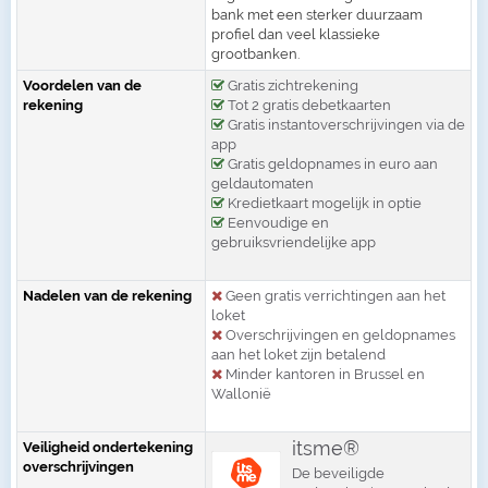
bank met een sterker duurzaam
profiel dan veel klassieke
grootbanken.
Voordelen van de
Gratis zichtrekening
rekening
Tot 2 gratis debetkaarten
Gratis instantoverschrijvingen via de
app
Gratis geldopnames in euro aan
geldautomaten
Kredietkaart mogelijk in optie
Eenvoudige en
gebruiksvriendelijke app
Nadelen van de rekening
Geen gratis verrichtingen aan het
loket
Overschrijvingen en geldopnames
aan het loket zijn betalend
Minder kantoren in Brussel en
Wallonië
itsme®
Veiligheid ondertekening
overschrijvingen
De beveiligde