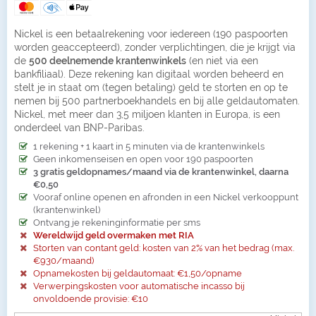
Nickel is een betaalrekening voor iedereen (190 paspoorten
worden geaccepteerd), zonder verplichtingen, die je krijgt via
de
500 deelnemende krantenwinkels
(en niet via een
bankfiliaal). Deze rekening kan digitaal worden beheerd en
stelt je in staat om (tegen betaling) geld te storten en op te
nemen bij 500 partnerboekhandels en bij alle geldautomaten.
Nickel, met meer dan 3,5 miljoen klanten in Europa, is een
onderdeel van BNP-Paribas.
1 rekening + 1 kaart in 5 minuten via de krantenwinkels
Geen inkomenseisen en open voor 190 paspoorten
3 gratis geldopnames/maand via de krantenwinkel, daarna
€0,50
Vooraf online openen en afronden in een Nickel verkooppunt
(krantenwinkel)
Ontvang je rekeninginformatie per sms
Wereldwijd geld overmaken met RIA
Storten van contant geld: kosten van 2% van het bedrag (max.
€930/maand)
Opnamekosten bij geldautomaat: €1,50/opname
Verwerpingskosten voor automatische incasso bij
onvoldoende provisie: €10