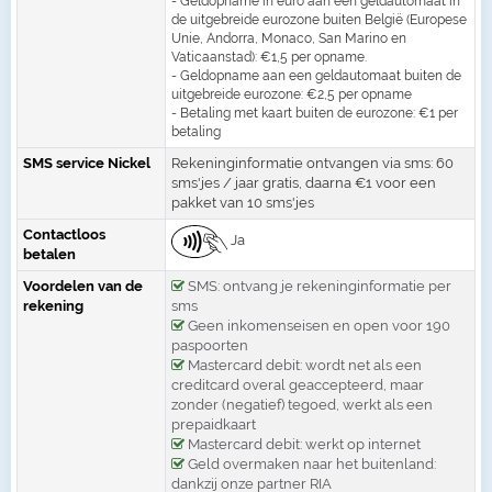
- Geldopname in euro aan een geldautomaat in
de uitgebreide eurozone buiten België (Europese
Unie, Andorra, Monaco, San Marino en
Vaticaanstad): €1,5 per opname.
- Geldopname aan een geldautomaat buiten de
uitgebreide eurozone: €2,5 per opname
- Betaling met kaart buiten de eurozone: €1 per
betaling
SMS service Nickel
Rekeninginformatie ontvangen via sms: 60
sms'jes / jaar gratis, daarna €1 voor een
pakket van 10 sms'jes
Contactloos
Ja
betalen
Voordelen van de
SMS: ontvang je rekeninginformatie per
rekening
sms
Geen inkomenseisen en open voor 190
paspoorten
Mastercard debit: wordt net als een
creditcard overal geaccepteerd, maar
zonder (negatief) tegoed, werkt als een
prepaidkaart
Mastercard debit: werkt op internet
Geld overmaken naar het buitenland:
dankzij onze partner RIA