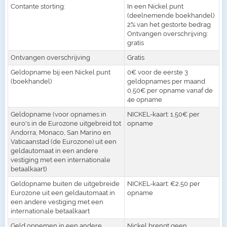
Contante storting:
In een Nickel punt
(deelnemende boekhandel)
2% van het gestorte bedrag
Ontvangen overschrijving:
gratis
Ontvangen overschrijving
Gratis
Geldopname bij een Nickel punt
0€ voor de eerste 3
(boekhandel)
geldopnames per maand
0,50€ per opname vanaf de
4e opname
Geldopname (voor opnames in
NICKEL-kaart: 1,50€ per
euro's in de Eurozone uitgebreid tot
opname
Andorra, Monaco, San Marino en
Vaticaanstad (de Eurozone) uit een
geldautomaat in een andere
vestiging met een internationale
betaalkaart)
Geldopname buiten de uitgebreide
NICKEL-kaart: €2,50 per
Eurozone uit een geldautomaat in
opname
een andere vestiging met een
internationale betaalkaart
Geld opnemen in een andere
Nickel brengt geen