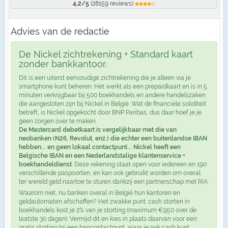
4,2/5
(28159 reviews)
Advies van de redactie
De Nickel zichtrekening + Standard kaart
zonder bankkantoor.
Dit is een uiterst eenvoudige zichtrekening die je alleen via je
smartphone kunt beheren. Het werkt als een prepaidkaart en is in 5
minuten verkrijgbaar bij 500 boekhandels en andere handelszaken
die aangesloten zijn bij Nickel in België. Wat de financiële soliditeit
betreft, is Nickel opgekocht door BNP Paribas, dus daar hoef je je
geen zorgen over te maken.
De Mastercard debetkaart is vergelijkbaar met die van
neobanken (N26, Revolut, enz.) die echter een buitenlandse IBAN
hebben... en geen lokaal contactpunt... Nickel heeft een
Belgische IBAN en een Nederlandstalige klantenservice +
boekhandeldienst
. Deze rekening staat open voor iedereen en 190
verschillende paspoorten, en kan ook gebruikt worden om overal
ter wereld geld naartoe te sturen dankzij een partnerschap met RIA.
Waarom niet, nu banken overal in België hun kantoren en
geldautomaten afschaffen? Het zwakke punt: cash storten in
boekhandels kost je 2% van je storting (maximum €950 over de
laatste 30 dagen). Vermijd dit en kies in plaats daarvan voor een
gratis storting bij een bancontactpunt, waar je ook cash kunt