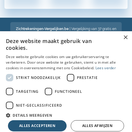
Zichtrekeningen-Vergelijken.be
| Vergelijking van 37 gratis en
betalende zichtrekeningen in België
×
Een volledig onafhankelijke vergelijking van gratis en betalende
Deze website maakt gebruik van
bankrekeningen in België
cookies.
Deze website gebruikt cookies om uw gebruikerservaring te
verbeteren. Door onze website te gebruiken, stemt u in met alle
Bekijk ook :
cookies in overeenstemming met ons Cookiebeleid.
Lees verder
Spaarrekening
STRIKT NOODZAKELIJK
PRESTATIE
Kredietkaart
TARGETING
FUNCTIONEEL
Autolening
NIET-GECLASSIFICEERD
Brandverzekering simulatie
DETAILS WEERGEVEN
© Copyright 2026 • Alle rechten voorbehouden |
Faq
|
Nieuws
|
Over
ALLES ACCEPTEREN
ALLES AFWIJZEN
ons
|
Cookies