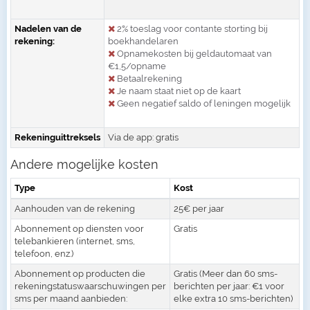
Nadelen van de
2% toeslag voor contante storting bij
rekening:
boekhandelaren
Opnamekosten bij geldautomaat van
€1,5/opname
Betaalrekening
Je naam staat niet op de kaart
Geen negatief saldo of leningen mogelijk
Rekeninguittreksels
Via de app: gratis
Andere mogelijke kosten
Type
Kost
Aanhouden van de rekening
25€ per jaar
Abonnement op diensten voor
Gratis
telebankieren (internet, sms,
telefoon, enz.)
Abonnement op producten die
Gratis (Meer dan 60 sms-
rekeningstatuswaarschuwingen per
berichten per jaar: €1 voor
sms per maand aanbieden:
elke extra 10 sms-berichten)