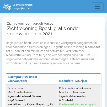
Zichtrekeningen
vergelijken.be
Zichtrekeningen-vergelijken.be
Zichtrekening Bpost: gratis onder
voorwaarden in 2021
Begin januari heeft Bpost enkele subtiele wijzigingen aangebracht in
haar aanbod van zichtrekeningen. De gratis online rekening
b.compact
zet nu aan tot een minimum aan activiteiten. Wat betreft de
b.comfort
rekening... in feite zijn de veranderingen bijna nihil. Het
uitgebreide netwerk van kantoren daarentegen is steeds meer een
uitzondering: dit blijft een aanzienlijke troef voor de bank.
B.compact (0€ onder
voorwaarden)
B.comfort (54€/jaar)
Beheer online
Beheer online of in kantoor
Max 2 co-titularissen
Max 2 co-titularissen
1 gratis debetkaart (2e aan
2 gratis debetkaarten
1,25€/maand)
(1/titularis)
Kredietkaart 24 €/jaar (Prepaid 15 €/
Kredietkaart Mastercard gratis