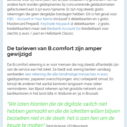
andere kant worden geldopnames bij concurrerende geldautomaten
gefactureerd aan 0,50 euro/opname. Er zijn nog steeds gratis
rekeningen die geen dergelijke toeslagen hebben. Dit is het geval voor
KBC - Account in Your Name
(inclusief 2 debetkaarten en 1 gratis
Mastercard Prepaid),
Keytrade Keypack
(2 debetkaarten - 2 gratis
kredietkaarten) maar ook
Beobank Account Go
(kredietkaart voor
slechts 5 euro / jaar) en Hellobank Classic.
De tarieven van B.comfort zijn amper
gewijzigd
De B.comfort rekening is er voor mensen die nog steeds afhankelijk zijn
van de service aan het loket. Ze biedt wat weinig banken vandaag
aanbieden:
een rekening die alle handmatige transacties in euro
(geldopnames, papieren overschrijvingen, enz.) onbeperkt omvat. En
terwijl de anderen het aantal kantoren langzaam maar zeker
verminderen, kan Bpost rekenen op het grootste netwerk van
bankkantoren in het land (284 in Wallonië en 34 in Brussel).
"We laten klanten die de digitale switch niet
hebben gemaakt en die de loketten willen blijven
bezoeken niet in de steek, het is aan hen om de
keuze te maken"
Frank De Keyser, CEO Bpost bank