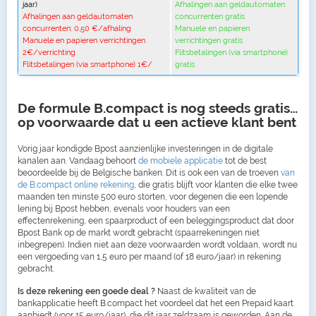
jaar)
Afhalingen aan geldautomaten
Afhalingen aan geldautomaten
concurrenten gratis
concurrenten: 0,50 €/afhaling
Manuele en papieren
Manuele en papieren verrichtingen
verrichtingen gratis
2€/verrichting
Flitsbetalingen (via smartphone)
Flitsbetalingen (via smartphone) 1€/
gratis
De formule B.compact is nog steeds gratis…
op voorwaarde dat u een actieve klant bent
Vorig jaar kondigde Bpost aanzienlijke investeringen in de digitale
kanalen aan. Vandaag behoort
de mobiele applicatie
tot de best
beoordeelde bij de Belgische banken. Dit is ook een van de troeven
van
de B.compact online rekening
, die gratis blijft voor klanten die elke twee
maanden ten minste 500 euro storten, voor degenen die een lopende
lening bij Bpost hebben, evenals voor houders van een
effectenrekening, een spaarproduct of een beleggingsproduct dat door
Bpost Bank op de markt wordt gebracht (spaarrekeningen niet
inbegrepen). Indien niet aan deze voorwaarden wordt voldaan, wordt nu
een vergoeding van 1,5 euro per maand (of 18 euro/jaar) in rekening
gebracht.
Is deze rekening een goede deal ?
Naast de kwaliteit van de
bankapplicatie heeft B.compact het voordeel dat het een Prepaid kaart
aanbiedt (voor 15 euro/jaar), die dit jaar zeldzaam is geworden. Aan de