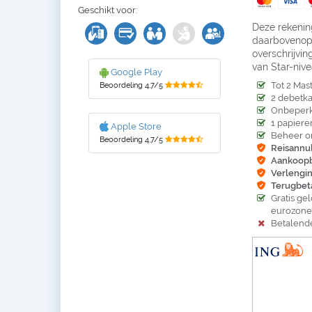
Geschikt voor:
Deze rekenin
daarbovenop 
overschrijvi
van Star-niv
Google Play
Tot 2 Mas
Beoordeling 4,7/5
2 debetk
Onbeperkt
1 papiere
Apple Store
Beheer on
Beoordeling 4,7/5
Reisannu
Aankoopb
Verlengin
Terugbeta
Gratis ge
eurozone
Betalend