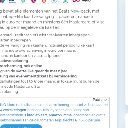
g bevat alle elementen van het Beats New-pack, met
onbeperkte kaartvervanging, 1 papieren manuele
ng in euro per maand en minstens één Mastercard of Visa
eau bij de meegeleverde kaarten.
tercard Credit Star- of Debit Star-kaarten inbegrepen
aarten inbegrepen
e vervanging van kaarten, inclusief persoonlijke kaart
n manuele overschrijving in euro per maand
line, in kantoor en via smartphone
latieverzekering
escherming, ook online
g van de wettelijke garantie met 2 jaar
ling van evenementtickets bij verhindering
ldafhalingen tot 250 € per maand in lokale munt buiten de
 met de Mastercard Star
e rekening
Publiciteit
ING More is de ultracomplete bankrekening inclusief 2 debetkaarten,
4 verzekeringen
(aankoop, reis, cyber en annulering van
evenementen),
1 kredietkaart
,
Amazon Prime
inbegrepen en gratis
geldopnames aan geldautomaten. Prijs slechts € 46,80 per jaar.