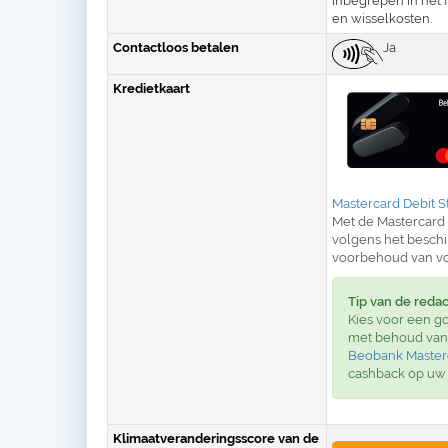
inbegrepen in het f
en wisselkosten.
Contactloos betalen
Ja
Kredietkaart
Mastercard Debit S
Met de Mastercard 
volgens het beschi
voorbehoud van vo
Tip van de redac
Kies voor een g
met behoud van 
Beobank Masterc
cashback op uw
Klimaatveranderingsscore van de