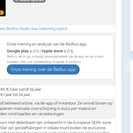
een Belfius Beats Star-rekening opent
.
Onze mening en analyse van de Belfius-app
Google play
4,7/5 |
Apple store
4,7/5
Belfius zet in op volledig rekeningbeheer via de app en de online
kanalen, met ook begeleiding mogelijk in kantoor.
Onze mening over de Belfius-app
80 €/jaar vanaf 25 jaar
/jaar tot 24 jaar
t beheerd online, via de app of in kantoor. Ze omvat boven op
apieren manuele overschrijving in euro per maand en
sten rond kaarten en verzekeringen.
euro met debetkaart zijn onbeperkt in de Europese SEPA-zone.
Star zijn geldafhalingen in lokale munt buiten de eurozone