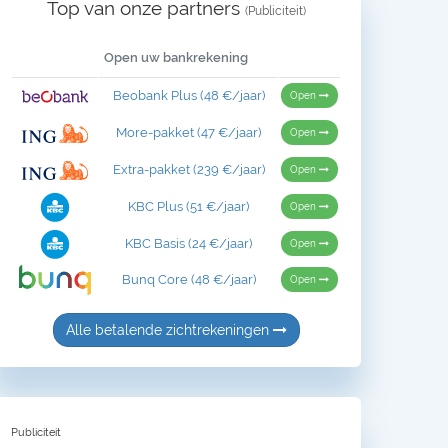
Top van onze partners
(Publiciteit)
Open uw bankrekening
Beobank Plus (48 €/jaar)
Open
More-pakket (47 €/jaar)
Open
Extra-pakket (239 €/jaar)
Open
KBC Plus (51 €/jaar)
Open
KBC Basis (24 €/jaar)
Open
Bunq Core (48 €/jaar)
Open
Alle betalende zichtrekeningen
Publiciteit