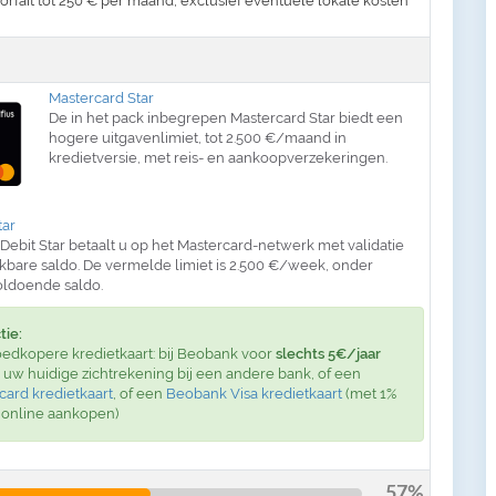
orfait tot 250 € per maand, exclusief eventuele lokale kosten
Mastercard Star
De in het pack inbegrepen Mastercard Star biedt een
hogere uitgavenlimiet, tot 2.500 €/maand in
kredietversie, met reis- en aankoopverzekeringen.
tar
Debit Star betaalt u op het Mastercard-netwerk met validatie
kbare saldo. De vermelde limiet is 2.500 €/week, onder
ldoende saldo.
tie:
oedkopere kredietkaart: bij Beobank voor
slechts 5€/jaar
uw huidige zichtrekening bij een andere bank, of een
ard kredietkaart
, of een
Beobank Visa kredietkaart
(met 1%
 online aankopen)
57%