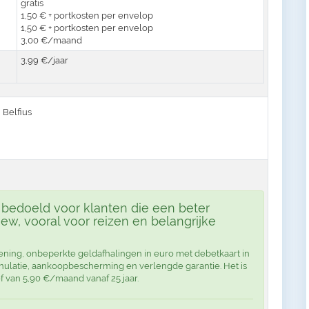
gratis
1,50 € + portkosten per envelop
1,50 € + portkosten per envelop
3,00 €/maand
3,99 €/jaar
Belfius
s bedoeld voor klanten die een beter
w, vooral voor reizen en belangrijke
ening, onbeperkte geldafhalingen in euro met debetkaart in
nulatie, aankoopbescherming en verlengde garantie. Het is
f van 5,90 €/maand vanaf 25 jaar.