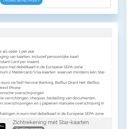
Ontdekt de ING More >
 als optie: 1 per jaar
ing van kaarten, inclusief persoonlijke kaart
nstant Card per maand
 euro met debetkaart in de Europese SEPA-zone
mum 2 Mastercard/Visa-kaarten, waarvan minstens één Star-
 euro via Self-Service Banking, Belfius Direct Net, Belfius
Direct Phone
tronische overschrijvingen
e verrichtingen: cheques, bestelling van documenten,
en overschrijvingen en 1 papieren manuele overschrijving in
halingen in euro met debetkaart in de Europese SEPA-zone
Zichtrekening met Star-kaarten
online openen