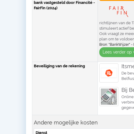
bank vastgesteld door Financité -
FairFin (2024)
richtlijnen van de 
stimuleert actief 
Ook vraagt ze meer
plan om te voldoen 
Bron: "BankWijzer" - 
Lees verder op 
Itsm
Beveiliging van de rekening
De bev
Belfius
Bij B
Online
verbin
gegeve
Andere mogelijke kosten
Dienst