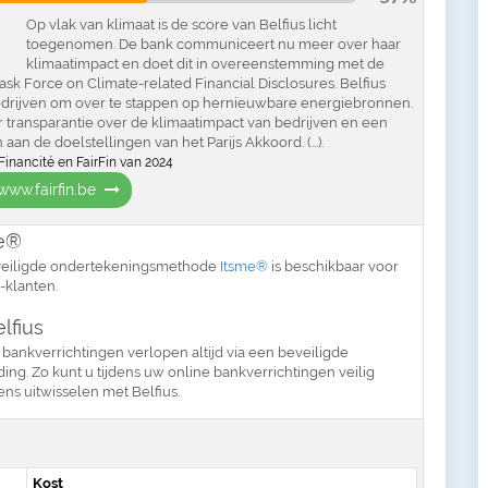
Op vlak van klimaat is de score van Belfius licht
toegenomen. De bank communiceert nu meer over haar
klimaatimpact en doet dit in overeenstemming met de
Task Force on Climate-related Financial Disclosures. Belfius
bedrijven om over te stappen op hernieuwbare energiebronnen.
 transparantie over de klimaatimpact van bedrijven en een
aan de doelstellingen van het Parijs Akkoord. (...).
Financité en FairFin van 2024
www.fairfin.be
e®
eiligde ondertekeningsmethode
Itsme®
is beschikbaar voor
-klanten.
elfius
 bankverrichtingen verlopen altijd via een beveiligde
ding. Zo kunt u tijdens uw online bankverrichtingen veilig
ns uitwisselen met Belfius.
Kost