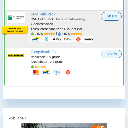
BNP Hello Pack
Details
BNP Hello Pack Gratis betaalrekening
2 debetkaarten
EENVOUDIG
1 Visa-creditcard voor € 27 per jaar
ONLINE OPENEN
4,6/5
|
4,6/5
Europabank ECO
Details
Bankkaart: 2 x gratis
Kredietkaart: 2 x gratis
Publiciteit