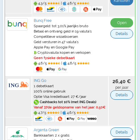
Kantoren
4,3/5
|
4,6/5
Bunq Free
Open
Spaargeld: tot 3,01% jaarlijks bruto
Betaal en ontvang geld in 19 valuta's
Details
Competitieve wisselkoersen
Geld versturen in 47 valuta's
Apple Pay en Google Pay
Cryptovaluta kopen en verkopen
Geen fysieke debetkaart
4,6/5
|
4,6/5
ING Go
26,40 €
1 debetkaart
per jaar
100% online gebruik
Details
Optie Visa kredietkaart: 27 €/jaar
Cashbacks tot 10% (met ING Deals)
Vanaf 37de geldopname van het jaar: 0,50€
4,7/5
|
4,6/5
Argenta Green
Details
Bankkaarten: 2 x gratis