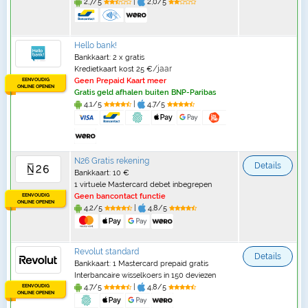
2,7/5
|
2,0/5
Hello bank!
Bankkaart: 2 x gratis
/jaar
Kredietkaart kost 25 €
EENVOUDIG
Geen Prepaid Kaart meer
ONLINE OPENEN
Gratis geld afhalen buiten BNP-Paribas
4,1/5
|
4,7/5
N26 Gratis rekening
Details
Bankkaart: 10 €
1 virtuele Mastercard debet inbegrepen
EENVOUDIG
Geen bancontact functie
ONLINE OPENEN
4,2/5
|
4,8/5
Revolut standard
Details
Bankkaart: 1 Mastercard prepaid gratis
Interbancaire wisselkoers in 150 deviezen
EENVOUDIG
4,7/5
|
4,8/5
ONLINE OPENEN