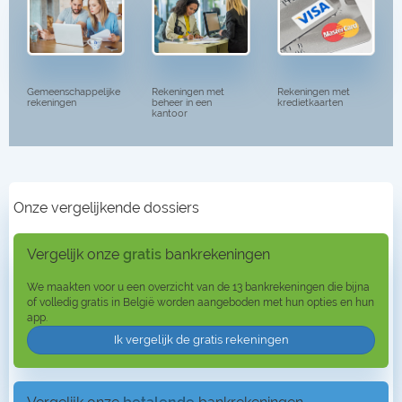
Gemeenschappelijke
Rekeningen met
Rekeningen met
rekeningen
beheer in een
kredietkaarten
kantoor
Onze vergelijkende dossiers
Vergelijk onze
gratis
bankrekeningen
We maakten voor u een overzicht van de 13 bankrekeningen die bijna
of volledig gratis in België worden aangeboden met hun opties en hun
app.
Ik vergelijk de gratis rekeningen