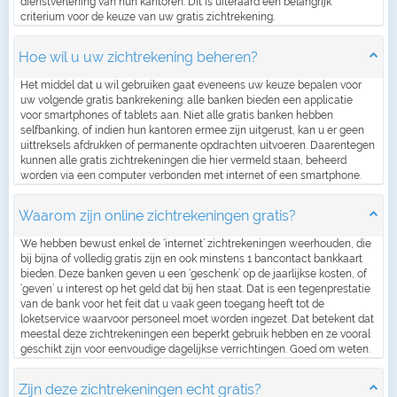
dienstverlening van hun kantoren. Dit is uiteraard een belangrijk
criterium voor de keuze van uw gratis zichtrekening.
Hoe wil u uw zichtrekening beheren?
Het middel dat u wil gebruiken gaat eveneens uw keuze bepalen voor
uw volgende gratis bankrekening: alle banken bieden een applicatie
voor smartphones of tablets aan. Niet alle gratis banken hebben
selfbanking, of indien hun kantoren ermee zijn uitgerust, kan u er geen
uittreksels afdrukken of permanente opdrachten uitvoeren. Daarentegen
kunnen alle gratis zichtrekeningen die hier vermeld staan, beheerd
worden via een computer verbonden met internet of een smartphone.
Waarom zijn online zichtrekeningen gratis?
We hebben bewust enkel de ‘internet’ zichtrekeningen weerhouden, die
bij bijna of volledig gratis zijn en ook minstens 1 bancontact bankkaart
bieden. Deze banken geven u een ‘geschenk’ op de jaarlijkse kosten, of
‘geven’ u interest op het geld dat bij hen staat. Dat is een tegenprestatie
van de bank voor het feit dat u vaak geen toegang heeft tot de
loketservice waarvoor personeel moet worden ingezet. Dat betekent dat
meestal deze zichtrekeningen een beperkt gebruik hebben en ze vooral
geschikt zijn voor eenvoudige dagelijkse verrichtingen. Goed om weten.
Zijn deze zichtrekeningen echt gratis?