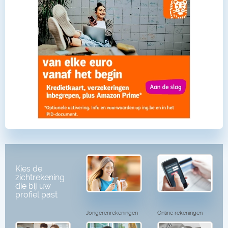
Kies de
zichtrekening
die bij uw
profiel past
Jongerenrekeningen
Online rekeningen