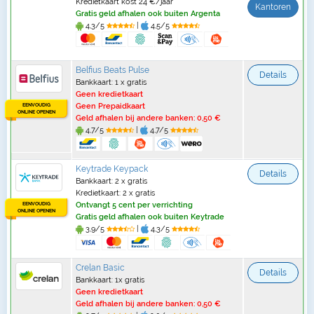
Kredietkaart kost 24 €/jaar
Kantoren
Gratis geld afhalen ook buiten Argenta
4,3/5
|
4,5/5
Belfius Beats Pulse
Details
Bankkaart: 1 x gratis
Geen kredietkaart
EENVOUDIG
Geen Prepaidkaart
ONLINE OPENEN
Geld afhalen bij andere banken: 0,50 €
4,7/5
|
4,7/5
Keytrade Keypack
Details
Bankkaart: 2 x gratis
Kredietkaart: 2 x gratis
EENVOUDIG
Ontvangt 5 cent per verrichting
ONLINE OPENEN
Gratis geld afhalen ook buiten Keytrade
3,9/5
|
4,3/5
Crelan Basic
Details
Bankkaart: 1x gratis
Geen kredietkaart
Geld afhalen bij andere banken: 0,50 €