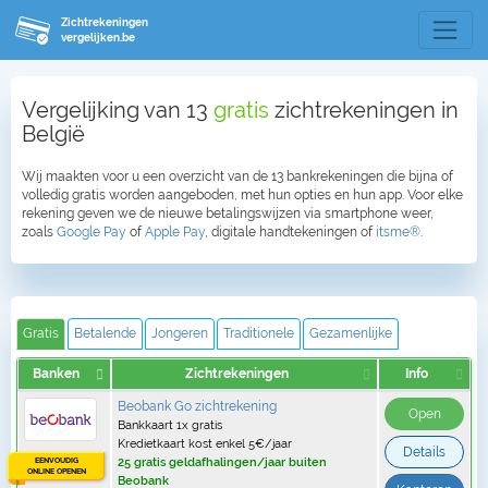
Zichtrekeningen
vergelijken.be
Vergelijking van 13
gratis
zichtrekeningen in
België
Wij maakten voor u een overzicht van de 13 bankrekeningen die bijna of
volledig gratis worden aangeboden, met hun opties en hun app. Voor elke
rekening geven we de nieuwe betalingswijzen via smartphone weer,
zoals
Google Pay
of
Apple Pay
, digitale handtekeningen of
itsme®
.
Gratis
Betalende
Jongeren
Traditionele
Gezamenlijke
Banken
Zichtrekeningen
Info
Beobank Go zichtrekening
Open
Bankkaart 1x gratis
Kredietkaart kost enkel 5€/jaar
Details
EENVOUDIG
25 gratis geldafhalingen/jaar buiten
ONLINE OPENEN
Beobank