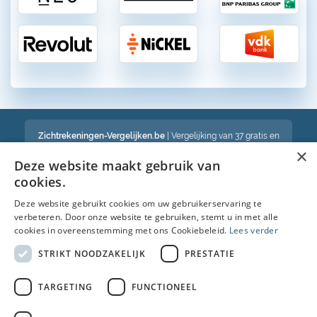
Zichtrekeningen-Vergelijken.be
| Vergelijking van 37 gratis en
betalende zichtrekeningen in België
×
Een volledig onafhankelijke vergelijking van gratis en betalende
Deze website maakt gebruik van
bankrekeningen in België
cookies.
Deze website gebruikt cookies om uw gebruikerservaring te
verbeteren. Door onze website te gebruiken, stemt u in met alle
Bekijk ook :
cookies in overeenstemming met ons Cookiebeleid.
Lees verder
Spaarrekening
STRIKT NOODZAKELIJK
PRESTATIE
Kredietkaart
TARGETING
FUNCTIONEEL
Autolening