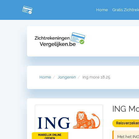
Home
Gratis Zichtre
Home
Jongeren
Ing more 18 25
ING Mo
Reisverzeke
MAKKELIJK ONLINE
Met het ING
OPENEN