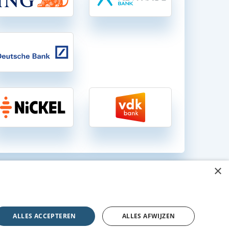
×
gen in België
ALLES ACCEPTEREN
ALLES AFWIJZEN