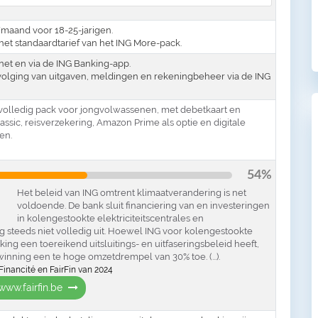
€/maand voor 18-25-jarigen.
het standaardtarief van het ING More-pack.
rnet en via de ING Banking-app.
volging van uitgaven, meldingen en rekeningbeheer via de ING
 volledig pack voor jongvolwassenen, met debetkaart en
ssic, reisverzekering, Amazon Prime als optie en digitale
en.
54%
Het beleid van ING omtrent klimaatverandering is net
voldoende. De bank sluit financiering van en investeringen
in kolengestookte elektriciteitscentrales en
steeds niet volledig uit. Hoewel ING voor kolengestookte
king een toereikend uitsluitings- en uitfaseringsbeleid heeft,
inning een te hoge omzetdrempel van 30% toe. (...).
Financité en FairFin van 2024
www.fairfin.be