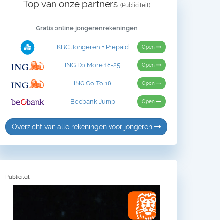
Top van onze partners
(Publiciteit)
Gratis online jongerenrekeningen
KBC Jongeren + Prepaid
Open
ING Do More 18-25
Open
ING Go To 18
Open
Beobank Jump
Open
Overzicht van alle rekeningen voor jongeren
Publiciteit