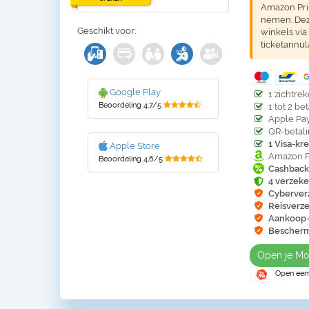
Amazon Prim
nemen. Deze
Geschikt voor:
winkels via
ticketannu
Google Play
1 zichtre
Beoordeling 4,7/5
1 tot 2 be
Apple Pa
QR-betal
1 Visa-kr
Apple Store
Amazon Pr
Beoordeling 4,6/5
Cashback
4 verzek
Cyberverz
Reisverze
Aankoop-
Bescherm
Open je Mo
Open eenv