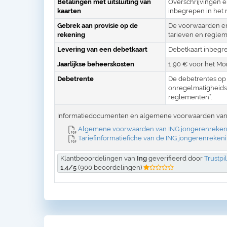
Betalingen met uitsluiting van
Overschrijvingen e
kaarten
inbegrepen in het 
Gebrek aan provisie op de
De voorwaarden en 
rekening
tarieven en reglem
Levering van een debetkaart
Debetkaart inbegre
Jaarlijkse beheerskosten
1,90 € voor het Mo
Debetrente
De debetrentes op 
onregelmatigheidsk
reglementen”.
Informatiedocumenten en algemene voorwaarden van
Algemene voorwaarden van ING jongerenreken
Tariefinformatiefiche van de ING jongerenreken
Klantbeoordelingen van
Ing
geverifieerd door
Trustpi
1,4/5
(900 beoordelingen)