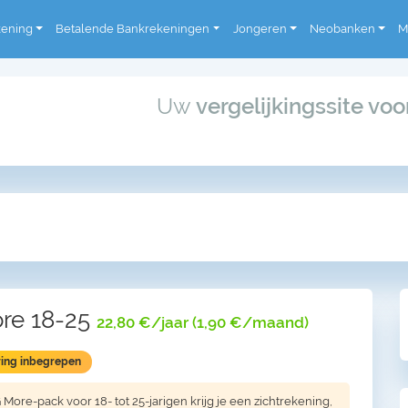
kening
Betalende Bankrekeningen
Jongeren
Neobanken
M
Uw
vergelijkingssite vo
re 18-25
22,80 €/jaar (1,90 €/maand)
ring inbegrepen
 More-pack voor 18- tot 25-jarigen krijg je een zichtrekening,