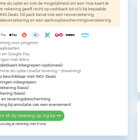
e als optie en ook de mogelijkheid om een Visa-kaart te
 rekening geeft recht op cashback tot 10% bij bepaalde
 ING Deals. Dit pack bevat ook een reisverzekering,
latieverzekering en een aankoopbeschermingsverzekering.
kening voor jongeren
taalkaarten
y en Google Pay
ingen met Wero
edietkaart inbegrepen (optioneel)
ime als optie (snelle levering + streaming)
s beschikbaar met ING+ Deals
eringen inbegrepen:
ekering (basis)
kering (basis)
 en leveringsbescherming
ing bij annulatie van een evenement
re 18-25 rekening op ing.be
oudig je rekening met it'sme