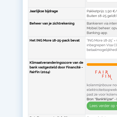
Jaarlijkse bijdrage
Pakketprijs: 1,90 
Buiten 18-25 geldt 
Beheer van je zichtrekening
Bankieren via inte
Mobiel beheer: op
Banking-app.
Het ING More 18-25-pack bevat
“ING More 18-25” =
inbegrepen Visa Cla
betaalmogelijkhed
Klimaatveranderingsscore van de
bank vastgesteld door Financité -
FairFin (2024)
kolenmijnbouw nog 
elektriciteitsopwek
past ze voor kolenw
Bron: "BankWijzer" - 
Lees verder op 