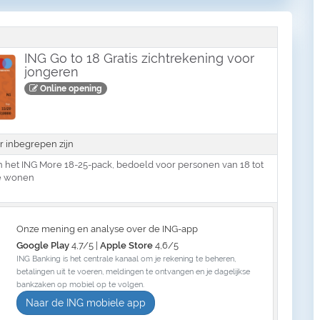
ING Go to 18 Gratis zichtrekening voor
jongeren
Online opening
r inbegrepen zijn
 het ING More 18-25-pack, bedoeld voor personen van 18 tot
ië wonen
Onze mening en analyse over de ING-app
Google Play
4,7/5 |
Apple Store
4,6/5
ING Banking is het centrale kanaal om je rekening te beheren,
betalingen uit te voeren, meldingen te ontvangen en je dagelijkse
bankzaken op mobiel op te volgen.
Naar de ING mobiele app