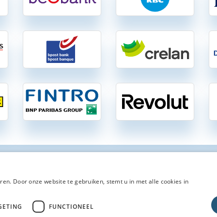
en. Door onze website te gebruiken, stemt u in met alle cookies in
ngen-Vergelijken.be
| Vergelijking van 37 gratis en betalende zichtrekenin
Een volledig onafhankelijke vergelijking van gratis en betalende bankrekeningen in België
GETING
FUNCTIONEEL