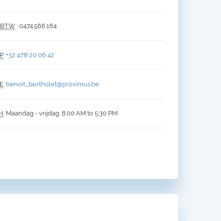
BTW
: 0474.566.164
P
:
+32 478 20 06 42
E
:
benoit_bertholet@proximus.be
H
: Maandag - vrijdag: 8:00 AM to 5:30 PM