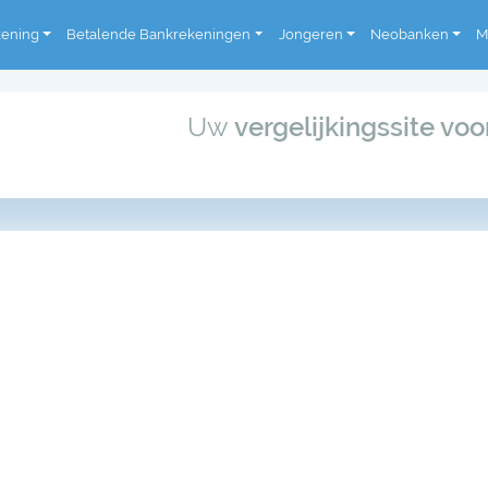
kening
Betalende Bankrekeningen
Jongeren
Neobanken
M
Uw
vergelijkingssite vo