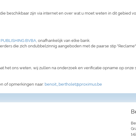
die beschikbaar zijn via internet en over wat u moet weten in dit gebied 
 PUBLISHING BVBA
, onafhankelijk van elke bank.
erders die zich ondubbelzinnig aangeboden met de paarse stip "Reclame" of
laat het ons weten, wij zullen na onderzoek en verificatie opname op onze si
en of opmerkingen naar:
benoit_bertholet@proximus.be
B
Be
Gr
14