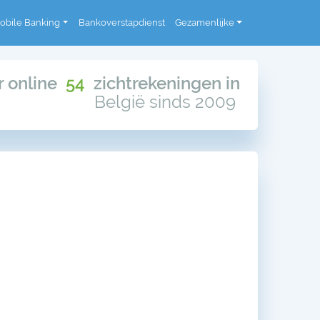
obile Banking
Bankoverstapdienst
Gezamenlijke
or online
54
zichtrekeningen in
België sinds 2009