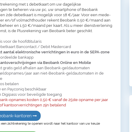
chtrekening met 1 debetkaart om uw dagelijkse
ngen te beheren via uw pc, uw smartphone of Beobank
Een 2de debetkaart is mogelijk voor 18 €/jaar. Voor een mede-
er en/of volmachthouder rekent Beobank 0,50 €/maand aan
beheer en 1,50 €/maand per kaart. Als u meer dienstverlening
enst, is de Plusrekening van Beobank beter geschikt.
s voor de hoofdtitularis
debetkaart Bancontact / Debit Mastercard
 aantal elektronische verrichtingen in euro in de SEPA-zone
ordeelde bankapp
stantoverschrijvingen via Beobank Online en Mobile
t gratis geld afhalen aan Beobank-geldautomaten
 geldopnames/jaar aan niet-Beobank-geldautomaten in de
ne
os betalen
y en Payconiq beschikbaar
 Digipass voor beveiligde toegang
bank-opnames kosten 0,50 € vanaf de 25ste opname per jaar
of kantoorverrichtingen zijn betalend
Beobank-kantoren
een zichtrekening te openen wordt naar het kantoor van uw keuze