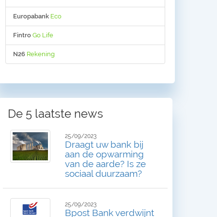
Europabank
Eco
Fintro
Go Life
N26
Rekening
De 5 laatste news
25/09/2023
Draagt uw bank bij
aan de opwarming
van de aarde? Is ze
sociaal duurzaam?
25/09/2023
Bpost Bank verdwijnt