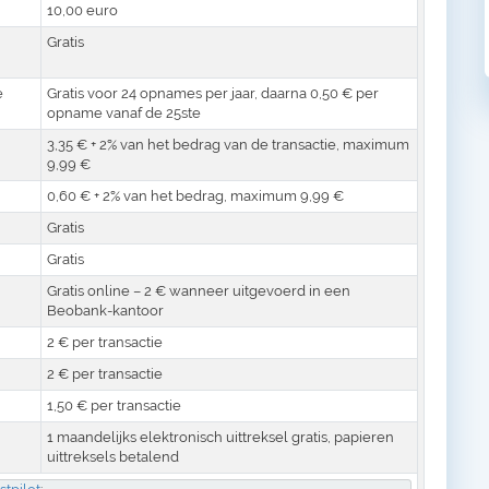
10,00 euro
Gratis
e
Gratis voor 24 opnames per jaar, daarna 0,50 € per
opname vanaf de 25ste
3,35 € + 2% van het bedrag van de transactie, maximum
9,99 €
0,60 € + 2% van het bedrag, maximum 9,99 €
Gratis
Gratis
Gratis online – 2 € wanneer uitgevoerd in een
Beobank-kantoor
2 € per transactie
2 € per transactie
1,50 € per transactie
1 maandelijks elektronisch uittreksel gratis, papieren
uittreksels betalend