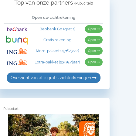
Top van onze partners
(Publiciteit)
Open uw zichtrekening
Beobank Go (gratis)
Open
Gratis rekening
Open
More-pakket (47€/jaar)
Open
Extra-pakket (239€/jaar)
Open
Overzicht van alle gratis zichtrekeningen
Publiciteit