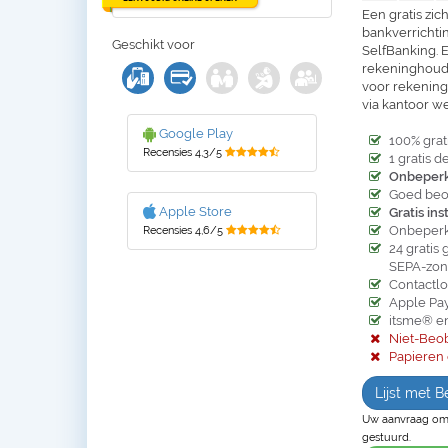
Een gratis zi
bankverrichti
Geschikt voor
SelfBanking. 
rekeninghoud
voor rekening
via kantoor w
Google Play
100% grati
Recensies 4,3/5
1 gratis 
Onbeperkt
Goed beo
Apple Store
Gratis in
Onbeperk
Recensies 4,6/5
24 gratis
SEPA-zo
Contactlo
Apple Pa
itsme® en
Niet-Beo
Papieren 
Lijst met 
Uw aanvraag om 
gestuurd.