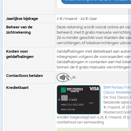
Jaarlijkse bijdrage
2 €/maand - 24 €/jaar
Beheer van de
Deze rekening wordt vooral online en via
zichtrekening
beheerd, met 6 gratis manuele verrichting
Ze is minder geschikt voor klanten die va
verrichtingen of loketverrichtingen uitvoe
Kosten voor
Geldafhalingen met debetkaart aan autom
geldafhalingen
inbegrepen volgens de voorwaarden van 
Geldafhalingen in contanten aan het loket
binnen de 6 gratis manuele verrichtingen p
Contactloos betalen
Ja
Kredietkaart
BNP Paribas Fort
Classic kredietka
De Visa Classic-
betalende optie 
€/maand, of 27 
Mastercard Gold
worden toegevoegd aan 4,25 €/maand, of 51 
voorbehoud van aanvaarding.