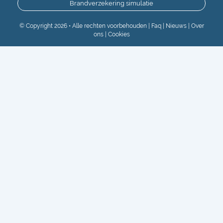
Brandverzekering simulatie
© Copyright 2026 • Alle rechten voorbehouden |
Faq
|
Nieuws
|
Over
ons
|
Cookies