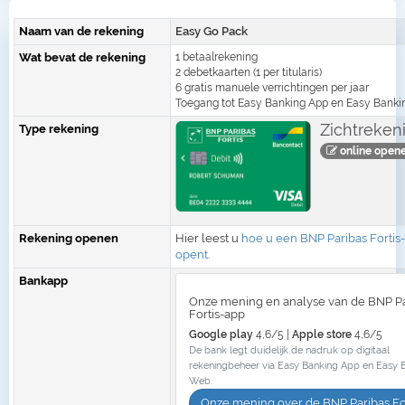
Naam van de rekening
Easy Go Pack
Wat bevat de rekening
1 betaalrekening
2 debetkaarten (1 per titularis)
6 gratis manuele verrichtingen per jaar
Toegang tot Easy Banking App en Easy Bank
Zichtreken
Type rekening
online open
Rekening openen
Hier leest u
hoe u een BNP Paribas Fortis
opent
.
Bankapp
Onze mening en analyse van de BNP P
Fortis-app
Google play
4,6/5 |
Apple store
4,6/5
De bank legt duidelijk de nadruk op digitaal
rekeningbeheer via Easy Banking App en Easy 
Web.
Onze mening over de BNP Paribas Fo