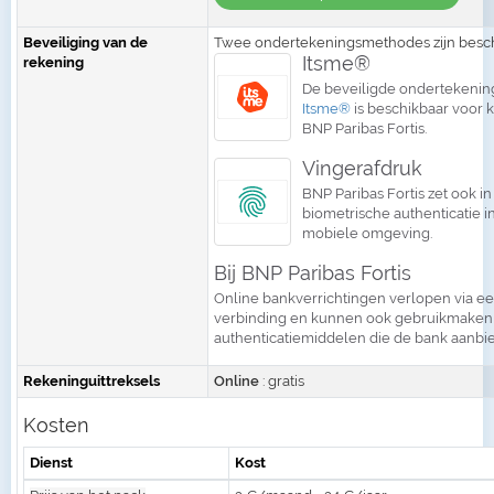
Beveiliging van de
Twee ondertekeningsmethodes zijn besch
Itsme®
rekening
De beveiligde ondertekeni
Itsme®
is beschikbaar voor 
BNP Paribas Fortis.
Vingerafdruk
BNP Paribas Fortis zet ook in
biometrische authenticatie in
mobiele omgeving.
Bij BNP Paribas Fortis
Online bankverrichtingen verlopen via ee
verbinding en kunnen ook gebruikmaken
authenticatiemiddelen die de bank aanbie
Rekeninguittreksels
Online
: gratis
Kosten
Dienst
Kost