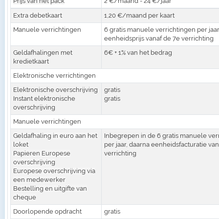
Prijs van het pack
2 €/maand - 24 €/jaar
Extra debetkaart
1,20 €/maand per kaart
Manuele verrichtingen
6 gratis manuele verrichtingen per jaar
eenheidsprijs vanaf de 7e verrichting
Geldafhalingen met
6€ + 1% van het bedrag
kredietkaart
Elektronische verrichtingen
Elektronische overschrijving
gratis
Instant elektronische
gratis
overschrijving
Manuele verrichtingen
Geldafhaling in euro aan het
Inbegrepen in de 6 gratis manuele ver
loket
per jaar, daarna eenheidsfacturatie van
Papieren Europese
verrichting
overschrijving
Europese overschrijving via
een medewerker
Bestelling en uitgifte van
cheque
Doorlopende opdracht
gratis