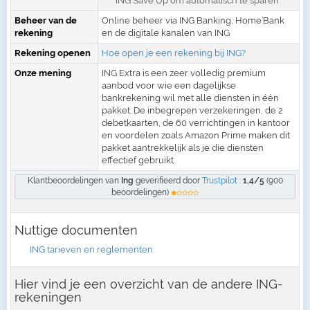
ING Save Up om automatisch te sparen
Beheer van de
Online beheer via ING Banking, Home’Bank
rekening
en de digitale kanalen van ING
Rekening openen
Hoe open je een rekening bij ING?
Onze mening
ING Extra is een zeer volledig premium
aanbod voor wie een dagelijkse
bankrekening wil met alle diensten in één
pakket. De inbegrepen verzekeringen, de 2
debetkaarten, de 60 verrichtingen in kantoor
en voordelen zoals Amazon Prime maken dit
pakket aantrekkelijk als je die diensten
effectief gebruikt.
Klantbeoordelingen van
Ing
geverifieerd door
Trustpilot
:
1,4/5
(900
beoordelingen)
Nuttige documenten
ING tarieven en reglementen
Hier vind je een overzicht van de andere ING-
rekeningen