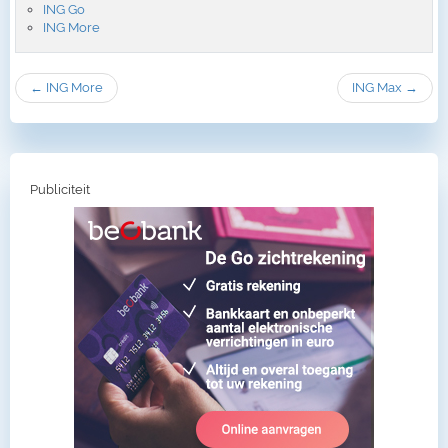
ING Go
ING More
← ING More
ING Max →
Publiciteit