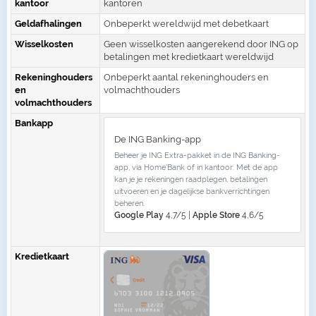
kantoor
kantoren
Geldafhalingen
Onbeperkt wereldwijd met debetkaart
Wisselkosten
Geen wisselkosten aangerekend door ING op
betalingen met kredietkaart wereldwijd
Rekeninghouders
Onbeperkt aantal rekeninghouders en
en
volmachthouders
volmachthouders
Bankapp
De ING Banking-app
Beheer je ING Extra-pakket in de ING Banking-
app, via Home’Bank of in kantoor. Met de app
kan je je rekeningen raadplegen, betalingen
uitvoeren en je dagelijkse bankverrichtingen
beheren.
Google Play
4,7/5 |
Apple Store
4,6/5
Kredietkaart