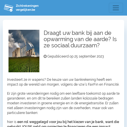
Zichtrekeningen
vergelijken.be
Draagt uw bank bij aan de
opwarming van de aarde? Is
ze sociaal duurzaam?
Gepubliceerd op 25 september 2023
Investeert ze in wapens? De keuze van uw bankrekening heeft een
impact op de wereld van morgen, volgens de vzw’s FairFin en Financité.
Er zijn grote veranderingen nodig om een leefbare toekomst op aarde te
garanderen, en om dit te bereiken zullen landen kolossale bedragen
moeten investeren in groene energie en in de energietransitie. Er zullen
niet alleen investeringen nodig zijn van de overheden, maar ook van
particuliere banken:
hier is
een rol weggelegd voor jou bij het kiezen van je bank, want die
gebruikt JOUW geld om projecten te financieren die een impact