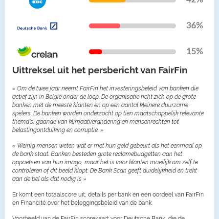
42%
36%
15%
Uittreksel uit het persbericht van FairFin
« Om de twee jaar neemt FairFin het investeringsbeleid van banken die
actief zijn in België onder de loep. De organisatie richt zich op de grote
banken met de meeste klanten en op een aantal kleinere duurzame
spelers. De banken worden onderzocht op tien maatschappelijk relevante
thema's, gaande van klimaatverandering en mensenrechten tot
belastingontduiking en corruptie. »
« Weinig mensen weten wat er met hun geld gebeurt als het eenmaal op
de bank staat. Banken besteden grote reclamebudgetten aan het
oppoetsen van hun imago, maar het is voor klanten moeilijk om zelf te
controleren of dit beeld klopt. De Bank Scan geeft duidelijkheid en trekt
aan de bel als dat nodig is »
Er komt een totaalscore uit, details per bank en een oordeel van FairFin
en Financité over het beleggingsbeleid van de bank.
Voorbeeld van de FairFin scorekaart voor Deutsche Bank, die de