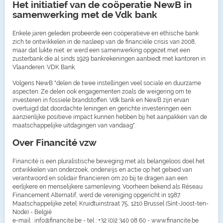
Het initiatief van de coöperatie NewB in
samenwerking met de Vdk bank
Enkele jaren geleden probeerde een coöperatieve en ethische bank
zich te ontwikkelen in de nasleep van de financiële crisis van 2008,
maar dat lukte niet: er werd een samenwerking opgezet met een
zusterbank die al sinds 1929 bankrekeningen aanbiedt met kantoren in
Vlaanderen: VDK Bank.
Volgens NewB "delen de twee instellingen veel sociale en duurzame
aspecten. Ze delen ook engagementen zoals de weigering om te
investeren in fossiele brandstoffen. Vdk bank en NewB zijn ervan
overtuigd dat doordachte leningen en gerichte investeringen een
aanzienlijke positieve impact kunnen hebben bij het aanpakken van de
maatschappelijke uitdagingen van vandaag".
Over Financité vzw
Financité is een pluralistische beweging met als belangeloos doel het
ontwikkelen van onderzoek, onderwijs en actie op het gebied van
verantwoord en solidair financieren om zo bij te dragen aan een
eerlijkere en menselijkere samenleving. Voorheen bekend als Réseau
Financement Alternatif, werd de vereniging opgericht in 1987.
Maatschappelijke zetel: Kruidtuinstraat 75, 1210 Brussel (Sint-Joost-ten-
Node) - België
e-mail : info@financite.be - tel : +32 (0)2 340 08 60 - www.financite.be