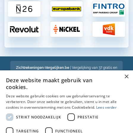
Zichtrekeningen-Vergelijken.be
| Vergelijking van 37 gratis en
betalende zichtrekeningen in België
×
Een volledig onafhankelijke vergelijking van gratis en betalende
Deze website maakt gebruik van
bankrekeningen in België
cookies.
Deze website gebruikt cookies om uw gebruikerservaring te
verbeteren. Door onze website te gebruiken, stemt u in met alle
Bekijk ook :
cookies in overeenstemming met ons Cookiebeleid.
Lees verder
Spaarrekening
STRIKT NOODZAKELIJK
PRESTATIE
Kredietkaart
TARGETING
FUNCTIONEEL