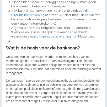
Triodos: biedt spaar- en beleggingsrekeningen, maar geen
bankrekening behalve voor bedrijven.
VDK bank (in samenwerking met New B) biedt de
Vdk
GiroPlus bankrekening
aan voor €42/jaar met 2 debetkaarten.
Deze kan online geopend worden, zonder tussenkomst van
een kantoor (internetrekening)
Argenta is een 100% Belgische bank met 35 kantoren in
Wallonië en Brussel, die 3 zichtrekeningen aanbiedt,
waaronder 1
gratis Argenta zichtrekening
met Mastercard.
...
Wat is de basis voor de bankscan?
De scores van de “bankscan” worden berekend op basis van een
methodologie die is ontwikkeld in samenwerking met Fair Finance
International. De scores worden ook geanalyseerd door het externe
onderzoeksbureau Profundo, dat controleert of de methodologie correct
is toegepast.
De “bankscan” scores worden toegekend op basis van het beleid en de
gegevens die te vinden zijn in de publieke documenten van de banken,
omdat alleen publiek beschikbare informatie gebruikt mag worden voor
de bankscan om ervoor te zorgen dat de bronnen en hun analyse altijd
extern geverifieerd kunnen worden. Tegelijkertijd stimuleert dit banken
om zo transparant mogelijk te zijn over hun investeringsbeleid.