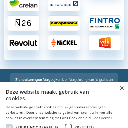
Zichtrekeningen-Vergelijken.be
| Vergelijking van 37 gratis en
betalende zichtrekeningen in België
×
Een volledig onafhankelijke vergelijking van gratis en betalende
Deze website maakt gebruik van
bankrekeningen in België
cookies.
Deze website gebruikt cookies om uw gebruikerservaring te
verbeteren. Door onze website te gebruiken, stemt u in met alle
Bekijk ook :
cookies in overeenstemming met ons Cookiebeleid.
Lees verder
Spaarrekening
STRIKT NOODZAKELIJK
PRESTATIE