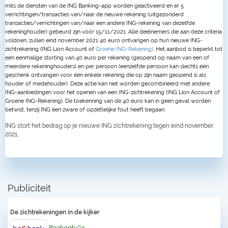
mits de diensten van de ING Banking-app worden geactiveerd en er 5
verrichtingen/transacties van/naar de nieuwe rekening (uitgezonderd
transacties/verrichtingen van/naar een andere ING-rekening van dezelfde
rekeninghouder) gebeurd zijn vóór 15/11/2021.
Alle deelnemers die aan deze criteria
voldoen, zullen eind november 2021 40 euro ontvangen op hun nieuwe ING-
zichtrekening (ING Lion Account of
Groene ING-Rekening)
. Het aanbod is beperkt tot
een eenmalige storting van 40 euro per rekening (geopend op naam van een of
meerdere rekeninghouders) en per persoon (eenzelfde persoon kan slechts één
geschenk ontvangen voor één enkele rekening die op zijn naam geopend is als
houder of medehouder). Deze actie kan niet worden gecombineerd met andere
ING-aanbiedingen voor het openen van een ING-zichtrekening (ING Lion Account of
Groene ING-Rekening).
De toekenning van de 40 euro kan in geen geval worden
betwist, tenzij ING een zware of opzettelijke fout heeft begaan.
ING stort het bedrag op je nieuwe ING zichtrekening tegen eind november
2021.
Publiciteit
De zichtrekeningen in de kijker
Beobank Go
.