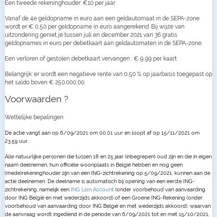
Een tweede rekeninghouder: €10 per jaar
Vanaf de 4e geldopname in euro aan een geldautomaat in de SEPA-zone
wordt er € 0,50 per geldopname in euro aangerekend. Bij wijze van
uitzondering geniet je tussen juli en december 2021 van 36 gratis
geldopnames in euro per debetkaart aan geldautomaten in de SEPA-zone.
Een verloren of gestolen debetkaart vervangen : € 9,99 per kaart
Belangrijk: er wordt een negatieve rente van 0,50 % op jaarbasis toegepast op
het saldo boven € 250.000,00.
Voorwaarden ?
Wettelijke bepalingen
De actie vangt aan op 6/09/2021 om 00.01 uur en loopt af
op 15/11/2021 om
23.59 uur
.
Alle natuurlijke personen die tussen 18 en 25 jaar (inbegrepen) oud zijn en die in eigen
naam deelnemen, hun officiële woonplaats in België hebben en nog geen
(mede)rekeninghouder zijn van een ING-zichtrekening op 5/09/2021, kunnen aan de
actie deelnemen.
De deelname is automatisch bij opening van een eerste ING-
zichtrekening, namelijk een
ING Lion Account
(onder voorbehoud van aanvaarding
door ING België en met wederzijds akkoord) of een Groene ING-Rekening (onder
voorbehoud van aanvaarding door ING België en met wederzijds akkoord), waarvan
de aanvraag wordt ingediend in de periode van 6/09/2021 tot en met 15/10/2021,