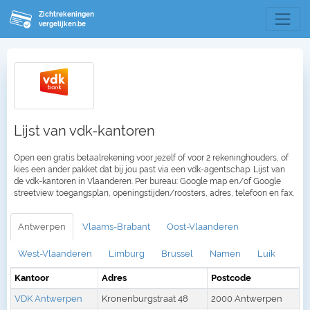
Zichtrekeningen
vergelijken.be
Lijst van vdk-kantoren
Open een gratis betaalrekening voor jezelf of voor 2 rekeninghouders, of
kies een ander pakket dat bij jou past via een vdk-agentschap. Lijst van
de vdk-kantoren in Vlaanderen. Per bureau: Google map en/of Google
streetview toegangsplan, openingstijden/roosters, adres, telefoon en fax.
Antwerpen
Vlaams-Brabant
Oost-Vlaanderen
West-Vlaanderen
Limburg
Brussel
Namen
Luik
Kantoor
Adres
Postcode
VDK Antwerpen
Kronenburgstraat 48
2000 Antwerpen