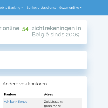
obile Banking
Bankoverstapdienst
Gezamenlijke
or online
54
zichtrekeningen in
België sinds 2009
Andere vdk kantoren
Kantoor
Adres
vdk bank Ronse
Zuidstraat 34
9600 ronse