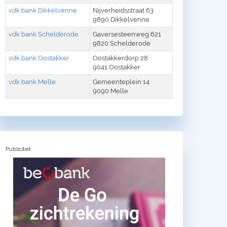
vdk bank Dikkelvenne
Nijverheidsstraat 63
9890 Dikkelvenne
vdk bank Schelderode
Gaversesteenweg 621
9820 Schelderode
vdk bank Oostakker
Oostakkerdorp 28
9041 Oostakker
vdk bank Melle
Gemeenteplein 14
9090 Melle
Publiciteit