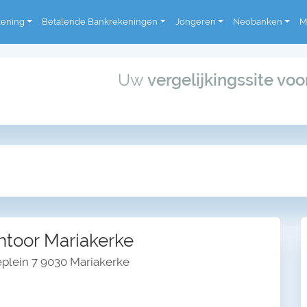
kening
Betalende Bankrekeningen
Jongeren
Neobanken
M
Uw
vergelijkingssite vo
ntoor Mariakerke
plein 7 9030 Mariakerke