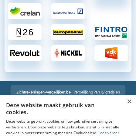
Zichtrekeningen-Vergelijken.be
| Vergelijking van 37 gratis en
betalende zichtrekeningen in België
×
Een volledig onafhankelijke vergelijking van gratis en betalende
Deze website maakt gebruik van
bankrekeningen in België
cookies.
Deze website gebruikt cookies om uw gebruikerservaring te
verbeteren. Door onze website te gebruiken, stemt u in met alle
Bekijk ook :
cookies in overeenstemming met ons Cookiebeleid.
Lees verder