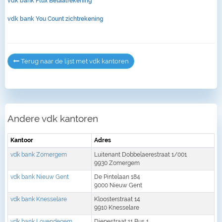
vdk bank Flux Betaalrekening
vdk bank You Count zichtrekening
Terug naar de lijst met vdk kantoren
Andere vdk kantoren
Kantoor
Adres
vdk bank Zomergem
Luitenant Dobbelaerestraat 1/001
9930 Zomergem
vdk bank Nieuw Gent
De Pintelaan 184
9000 Nieuw Gent
vdk bank Knesselare
Kloosterstraat 14
9910 Knesselare
vdk bank Lovendegem
Diepestraat 11 Bus 1