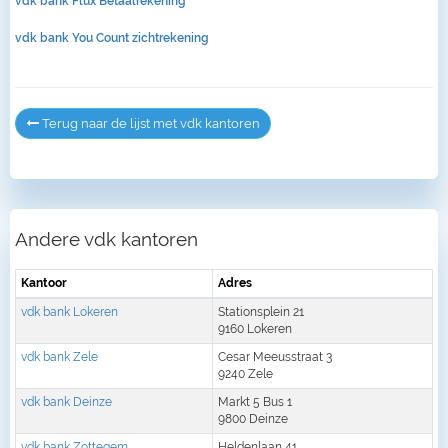
vdk bank Flux Betaalrekening
vdk bank You Count zichtrekening
Terug naar de lijst met vdk kantoren
Andere vdk kantoren
Kantoor
Adres
vdk bank Lokeren
Stationsplein 21
9160 Lokeren
vdk bank Zele
Cesar Meeusstraat 3
9240 Zele
vdk bank Deinze
Markt 5 Bus 1
9800 Deinze
vdk bank Zottegem
Heldenlaan 41