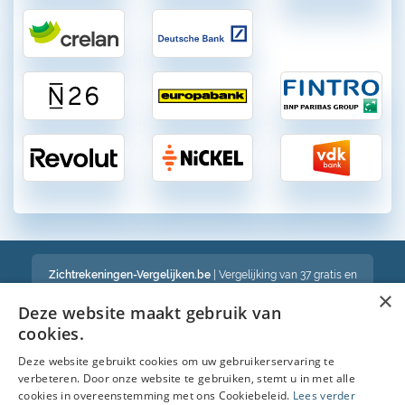
Zichtrekeningen-Vergelijken.be
| Vergelijking van 37 gratis en
betalende zichtrekeningen in België
×
Een volledig onafhankelijke vergelijking van gratis en betalende
Deze website maakt gebruik van
bankrekeningen in België
cookies.
Deze website gebruikt cookies om uw gebruikerservaring te
verbeteren. Door onze website te gebruiken, stemt u in met alle
Bekijk ook :
cookies in overeenstemming met ons Cookiebeleid.
Lees verder