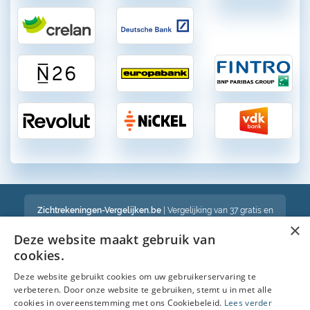
Zichtrekeningen-Vergelijken.be
| Vergelijking van 37 gratis en
betalende zichtrekeningen in België
×
Een volledig onafhankelijke vergelijking van gratis en betalende
Deze website maakt gebruik van
bankrekeningen in België
cookies.
Deze website gebruikt cookies om uw gebruikerservaring te
verbeteren. Door onze website te gebruiken, stemt u in met alle
Bekijk ook :
cookies in overeenstemming met ons Cookiebeleid.
Lees verder