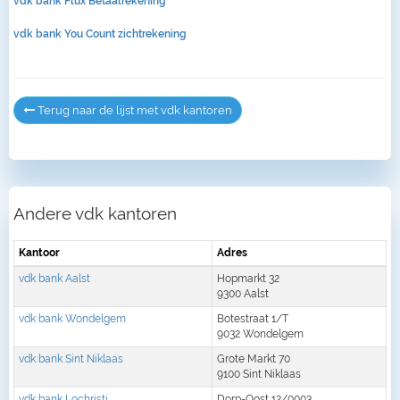
vdk bank Flux Betaalrekening
vdk bank You Count zichtrekening
Terug naar de lijst met vdk kantoren
Andere vdk kantoren
Kantoor
Adres
vdk bank Aalst
Hopmarkt 32
9300 Aalst
vdk bank Wondelgem
Botestraat 1/T
9032 Wondelgem
vdk bank Sint Niklaas
Grote Markt 70
9100 Sint Niklaas
vdk bank Lochristi
Dorp-Oost 12/0003