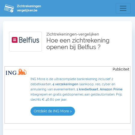
Zichtrekeningen
vergelijken.be
Zichtrekeningen-vergelijken
Hoe een zichtrekening
openen bij Belfius ?
Publiciteit
ING More is de ultracomplete bankrekening inclusief 2
debetkaarten,
4 verzekeringen
(aankoop, reis, cyber en
annulering van evenementen),
1 kredietkaart
,
Amazon Prime
inbegrepen en gratis geldopnames aan geldautomaten. Prijs
slechts € 46,80 per jaar.
Ontdekt de ING More >