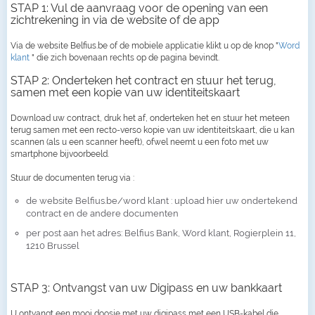
STAP 1: Vul de aanvraag voor de opening van een
zichtrekening in via de website of de app
Via de website Belfius.be of de mobiele applicatie klikt u op de knop "
Word
klant
" die zich bovenaan rechts op de pagina bevindt.
STAP 2: Onderteken het contract en stuur het terug,
samen met een kopie van uw identiteitskaart
Download uw contract, druk het af, onderteken het en stuur het meteen
terug samen met een recto-verso kopie van uw identiteitskaart, die u kan
scannen (als u een scanner heeft), ofwel neemt u een foto met uw
smartphone bijvoorbeeld.
Stuur de documenten terug via :
de website Belfius.be/word klant : upload hier uw ondertekend
contract en de andere documenten
per post aan het adres: Belfius Bank, Word klant, Rogierplein 11,
1210 Brussel
STAP 3: Ontvangst van uw Digipass en uw bankkaart
U ontvangt een mooi doosje met uw digipass met een USB-kabel die