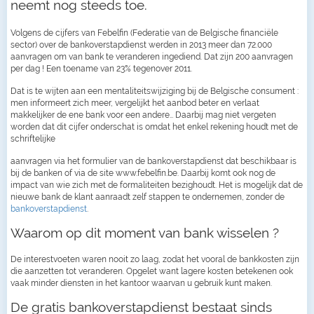
neemt nog steeds toe.
Volgens de cijfers van Febelfin (Federatie van de Belgische financiële
sector) over de bankoverstapdienst werden in 2013 meer dan 72.000
aanvragen om van bank te veranderen ingediend. Dat zijn 200 aanvragen
per dag ! Een toename van 23% tegenover 2011.
Dat is te wijten aan een mentaliteitswijziging bij de Belgische consument :
men informeert zich meer, vergelijkt het aanbod beter en verlaat
makkelijker de ene bank voor een andere… Daarbij mag niet vergeten
worden dat dit cijfer onderschat is omdat het enkel rekening houdt met de
schriftelijke
aanvragen via het formulier van de bankoverstapdienst dat beschikbaar is
bij de banken of via de site www.febelfin.be. Daarbij komt ook nog de
impact van wie zich met de formaliteiten bezighoudt. Het is mogelijk dat de
nieuwe bank de klant aanraadt zelf stappen te ondernemen, zonder de
bankoverstapdienst
.
Waarom op dit moment van bank wisselen ?
De interestvoeten waren nooit zo laag, zodat het vooral de bankkosten zijn
die aanzetten tot veranderen. Opgelet want lagere kosten betekenen ook
vaak minder diensten in het kantoor waarvan u gebruik kunt maken.
De gratis bankoverstapdienst bestaat sinds