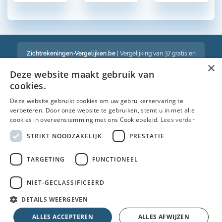
Zichtrekeningen-Vergelijken.be
| Vergelijking van 37 gratis en
betalende zichtrekeningen in België
×
Een volledig onafhankelijke vergelijking van gratis en betalende
Deze website maakt gebruik van
bankrekeningen in België
cookies.
Deze website gebruikt cookies om uw gebruikerservaring te
verbeteren. Door onze website te gebruiken, stemt u in met alle
Bekijk ook :
cookies in overeenstemming met ons Cookiebeleid.
Lees verder
Spaarrekening
STRIKT NOODZAKELIJK
PRESTATIE
Kredietkaart
TARGETING
FUNCTIONEEL
Autolening
NIET-GECLASSIFICEERD
Brandverzekering simulatie
DETAILS WEERGEVEN
© Copyright 2026 • Alle rechten voorbehouden |
Faq
|
Nieuws
|
Over
ALLES ACCEPTEREN
ALLES AFWIJZEN
ons
|
Cookies