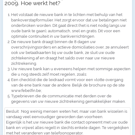
2009. Hoe werkt het?
Het volstaat de nieuwe bank in te lichten met behulp van het
bankoverstapformulier. Het zorgt ervoor dat uw betalingen niet
onderbroken worden. Dit gaat direct (het is niet nodig langs uw
oude bank te gaan), automatisch, snel en gratis. Dit voor een
optimale continuïteit in uw bankverrichtingen.
De nieuwe bank draagt binnen de 8 dagen uw
overschrijvingsorders en actieve domiciliaties over, ze annuleert
ook uw betaalkaarten bij uw oude bank, ze sluit uw oude
zichtekening af en draagt het saldo over naar uw nieuwe
zichtrekening.
Uw nieuwe bank kan u eveneens helpen met sommige aspecten
die u nog steeds zelf moet regelen, zoals:
Een checklist die de leidraad vormt voor een vlotte overgang
van de ene bank naar de andere. Belijk de brochure op de site
www.febelfin.be;
Typebrieven die de communicatie met derden over de
gegevens van uw nieuwe zichtrekening gemakkelijker maken.
Besluit : Nog weinig mensen weten het, maar van bank wisselen is
vandaag veel eenvoudiger geworden dan voorheen.
Eigenlijk is het uw nieuwe bank die contact opneemt met uw oude
bank en vrijwel alles regelt in slechts enkele dagen. Te vergekijken
met het veranderen van telefoonoperator.