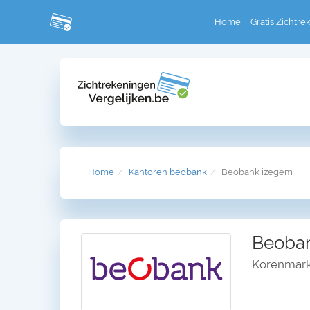
Home
Gratis Zichtre
Home
Kantoren beobank
Beobank izegem
Beoban
Korenmark