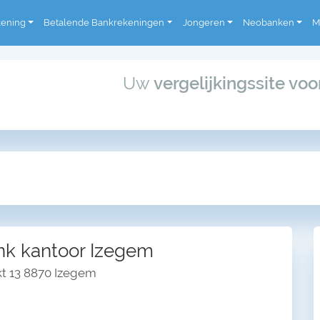
kening
Betalende Bankrekeningen
Jongeren
Neobanken
M
Uw
vergelijkingssite vo
k kantoor Izegem
t 13 8870 Izegem