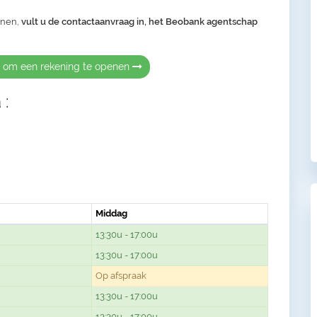
enen,
vult u de contactaanvraag in, het Beobank agentschap
k om een rekening te openen
 :
Middag
13:30u - 17:00u
13:30u - 17:00u
Op afspraak
13:30u - 17:00u
13:30u - 17:00u