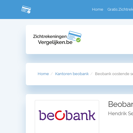
Home
Gratis Zichtre
Home
Kantoren beobank
Beobank oostende s
Beoban
Hendrik S