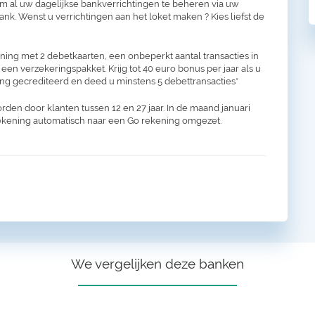
om al uw dagelijkse bankverrichtingen te beheren via uw
k. Wenst u verrichtingen aan het loket maken ? Kies liefst de
ing met 2 debetkaarten, een onbeperkt aantal transacties in
 een verzekeringspakket. Krijg tot 40 euro bonus per jaar als u
ng gecrediteerd en deed u minstens 5 debettransacties*
en door klanten tussen 12 en 27 jaar. In de maand januari
rekening automatisch naar een Go rekening omgezet.
We vergelijken deze banken