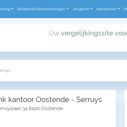
kening
Betalende Bankrekeningen
Jongeren
Neobanken
M
Uw
vergelijkingssite vo
erruys
k kantoor Oostende - Serruys
erruyslaan 34 8400 Oostende