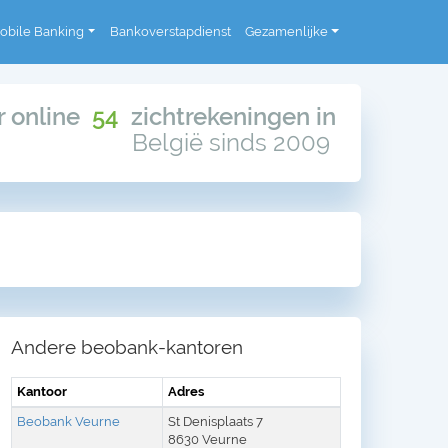
obile Banking
Bankoverstapdienst
Gezamenlijke
or online
54
zichtrekeningen in
België sinds 2009
Andere beobank-kantoren
Kantoor
Adres
Beobank Veurne
St Denisplaats 7
8630 Veurne