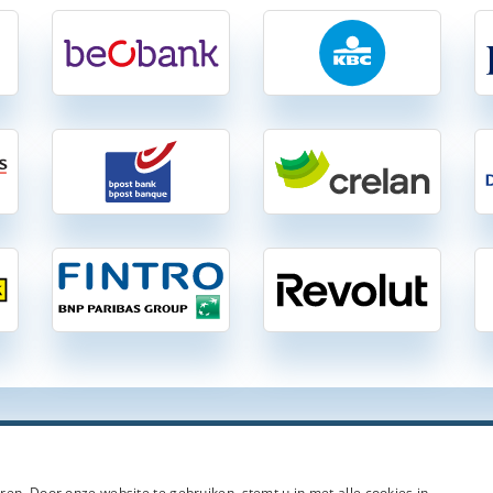
ngen-Vergelijken.be
| Vergelijking van 37 gratis en betalende zichtrekenin
en. Door onze website te gebruiken, stemt u in met alle cookies in