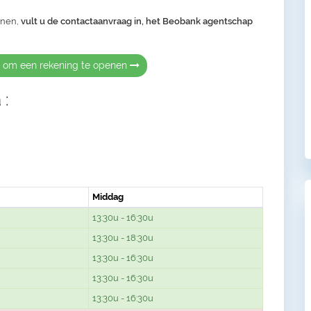
enen,
vult u de contactaanvraag in, het Beobank agentschap
k om een rekening te openen
 :
Middag
13:30u - 16:30u
13:30u - 18:30u
13:30u - 16:30u
13:30u - 16:30u
13:30u - 16:30u