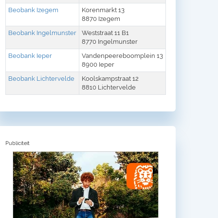
Beobank Izegem
Korenmarkt 13
8870 Izegem
Beobank Ingelmunster
Weststraat 11 B1
8770 Ingelmunster
Beobank Ieper
Vandenpeereboomplein 13
8900 Ieper
Beobank Lichtervelde
Koolskampstraat 12
8810 Lichtervelde
Publiciteit