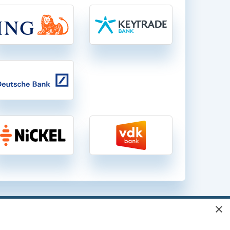
×
gen in België