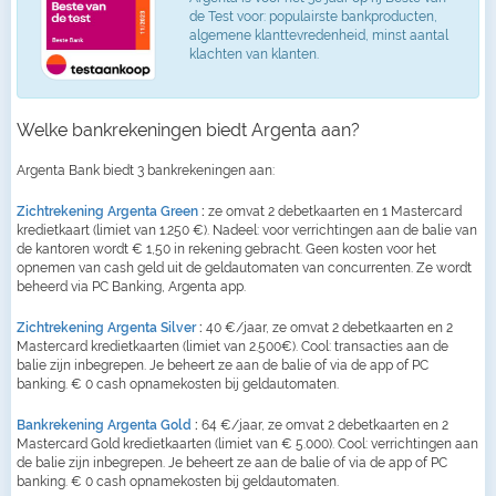
de Test voor: populairste bankproducten,
algemene klanttevredenheid, minst aantal
klachten van klanten.
Welke bankrekeningen biedt Argenta aan?
Argenta Bank biedt 3 bankrekeningen aan:
Zichtrekening Argenta Green
:
ze omvat 2 debetkaarten en 1 Mastercard
kredietkaart (limiet van 1.250 €). Nadeel: voor verrichtingen aan de balie van
de kantoren wordt € 1,50 in rekening gebracht. Geen kosten voor het
opnemen van cash geld uit de geldautomaten van concurrenten. Ze wordt
beheerd via PC Banking, Argenta app.
Zichtrekening Argenta Silver
:
40 €/jaar, ze omvat 2 debetkaarten en 2
Mastercard kredietkaarten (limiet van 2.500€). Cool: transacties aan de
balie zijn inbegrepen. Je beheert ze aan de balie of via de app of PC
banking. € 0 cash opnamekosten bij geldautomaten.
Bankrekening Argenta Gold
:
64 €/jaar, ze omvat 2 debetkaarten en 2
Mastercard Gold kredietkaarten (limiet van € 5.000). Cool: verrichtingen aan
de balie zijn inbegrepen. Je beheert ze aan de balie of via de app of PC
banking. € 0 cash opnamekosten bij geldautomaten.