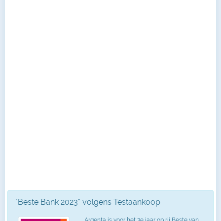
"Beste Bank 2023" volgens Testaankoop
Argenta is voor het 3e jaar op rij Beste van