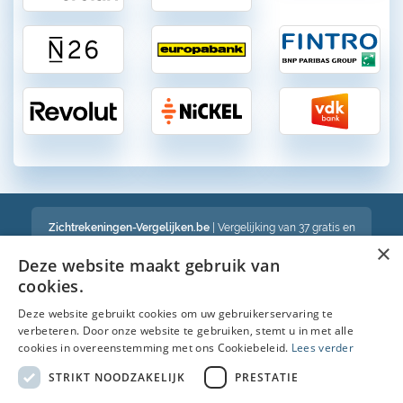
Zichtrekeningen-Vergelijken.be
| Vergelijking van 37 gratis en
betalende zichtrekeningen in België
×
Een volledig onafhankelijke vergelijking van gratis en betalende
Deze website maakt gebruik van
bankrekeningen in België
cookies.
Deze website gebruikt cookies om uw gebruikerservaring te
verbeteren. Door onze website te gebruiken, stemt u in met alle
Bekijk ook :
cookies in overeenstemming met ons Cookiebeleid.
Lees verder
Spaarrekening
STRIKT NOODZAKELIJK
PRESTATIE
Kredietkaart