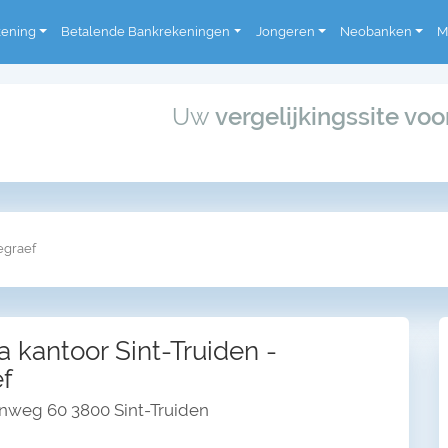
kening
Betalende Bankrekeningen
Jongeren
Neobanken
M
Uw
vergelijkingssite vo
egraef
 kantoor Sint-Truiden -
f
nweg 60 3800 Sint-Truiden