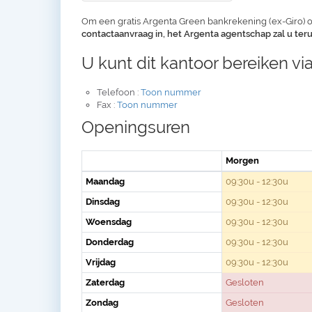
Om een gratis Argenta Green bankrekening (ex-Giro) o
contactaanvraag in, het Argenta agentschap zal u te
U kunt dit kantoor bereiken via
Telefoon :
Toon nummer
Fax :
Toon nummer
Openingsuren
Morgen
Maandag
09:30u - 12:30u
Dinsdag
09:30u - 12:30u
Woensdag
09:30u - 12:30u
Donderdag
09:30u - 12:30u
Vrijdag
09:30u - 12:30u
Zaterdag
Gesloten
Zondag
Gesloten