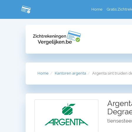
Home
Gratis Zichtre
Home
Kantoren argenta
Argenta sint truiden d
Argenta
Degrae
tiensestee