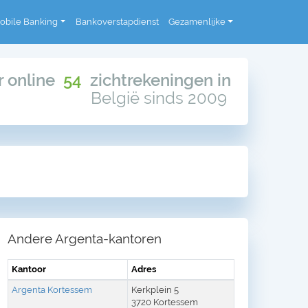
obile Banking
Bankoverstapdienst
Gezamenlijke
or online
54
zichtrekeningen in
België sinds 2009
Andere Argenta-kantoren
Kantoor
Adres
Argenta Kortessem
Kerkplein 5
3720 Kortessem