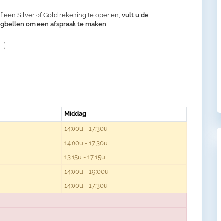
f een Silver of Gold rekening te openen,
vult u de
rugbellen om een afspraak te maken
.
 :
Middag
14:00u - 17:30u
14:00u - 17:30u
13:15u - 17:15u
14:00u - 19:00u
14:00u - 17:30u