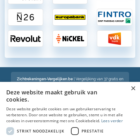
Zichtrekeningen-Vergelijken.be
| Vergelijking van 37 gratis en
betalende zichtrekeningen in België
×
Een volledig onafhankelijke vergelijking van gratis en betalende
Deze website maakt gebruik van
bankrekeningen in België
cookies.
Deze website gebruikt cookies om uw gebruikerservaring te
verbeteren. Door onze website te gebruiken, stemt u in met alle
Bekijk ook :
cookies in overeenstemming met ons Cookiebeleid.
Lees verder
Spaarrekening
STRIKT NOODZAKELIJK
PRESTATIE
Kredietkaart