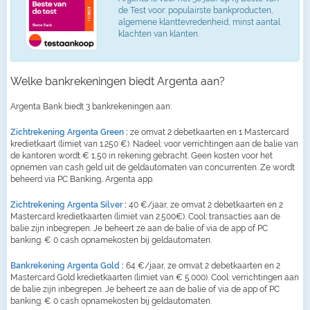
de Test voor: populairste bankproducten,
algemene klanttevredenheid, minst aantal
klachten van klanten.
Welke bankrekeningen biedt Argenta aan?
Argenta Bank biedt 3 bankrekeningen aan:
Zichtrekening Argenta Green
:
ze omvat 2 debetkaarten en 1 Mastercard
kredietkaart (limiet van 1.250 €). Nadeel: voor verrichtingen aan de balie van
de kantoren wordt € 1,50 in rekening gebracht. Geen kosten voor het
opnemen van cash geld uit de geldautomaten van concurrenten. Ze wordt
beheerd via PC Banking, Argenta app.
Zichtrekening Argenta Silver
:
40 €/jaar, ze omvat 2 debetkaarten en 2
Mastercard kredietkaarten (limiet van 2.500€). Cool: transacties aan de
balie zijn inbegrepen. Je beheert ze aan de balie of via de app of PC
banking. € 0 cash opnamekosten bij geldautomaten.
Bankrekening Argenta Gold
:
64 €/jaar, ze omvat 2 debetkaarten en 2
Mastercard Gold kredietkaarten (limiet van € 5.000). Cool: verrichtingen aan
de balie zijn inbegrepen. Je beheert ze aan de balie of via de app of PC
banking. € 0 cash opnamekosten bij geldautomaten.