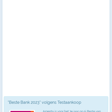
"Beste Bank 2023" volgens Testaankoop
Argenta is voor het 3e jaar op rij Beste van