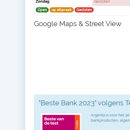
Zondag
Gesloten
Open
op afspraak
Gesloten
Google Maps & Street View
"Beste Bank 2023" volgens 
Argenta is voor het 3e 
bankproducten, algeme