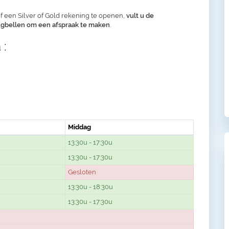
f een Silver of Gold rekening te openen,
vult u de
rugbellen om een afspraak te maken
.
 :
Middag
13:30u - 17:30u
13:30u - 17:30u
Gesloten
13:30u - 18:30u
13:30u - 17:30u