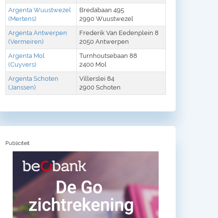
Argenta Wuustwezel
Bredabaan 495
(Mertens)
2990 Wuustwezel
Argenta Antwerpen
Frederik Van Eedenplein 8
(Vermeiren)
2050 Antwerpen
Argenta Mol
Turnhoutsebaan 88
(Cuyvers)
2400 Mol
Argenta Schoten
Villerslei 84
(Janssen)
2900 Schoten
Publiciteit