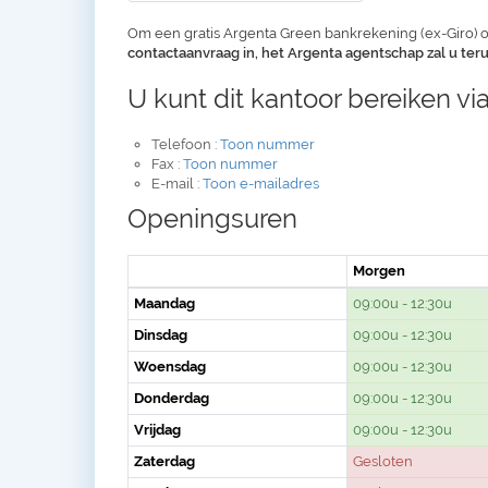
Om een gratis Argenta Green bankrekening (ex-Giro) o
contactaanvraag in, het Argenta agentschap zal u te
U kunt dit kantoor bereiken via
Telefoon :
Toon nummer
Fax :
Toon nummer
E-mail :
Toon e-mailadres
Openingsuren
Morgen
Maandag
09:00u - 12:30u
Dinsdag
09:00u - 12:30u
Woensdag
09:00u - 12:30u
Donderdag
09:00u - 12:30u
Vrijdag
09:00u - 12:30u
Zaterdag
Gesloten