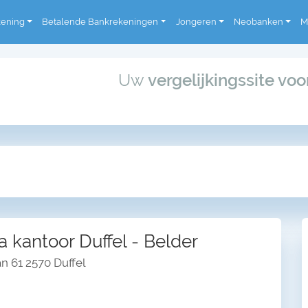
kening
Betalende Bankrekeningen
Jongeren
Neobanken
M
Uw
vergelijkingssite vo
 kantoor Duffel - Belder
n 61 2570 Duffel