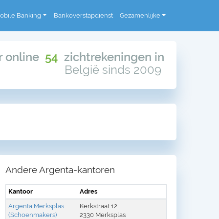
obile Banking
Bankoverstapdienst
Gezamenlijke
or online
54
zichtrekeningen in
België sinds 2009
Andere Argenta-kantoren
Kantoor
Adres
Argenta Merksplas
Kerkstraat 12
(Schoenmakers)
2330 Merksplas