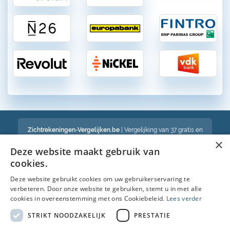
Zichtrekeningen-Vergelijken.be
| Vergelijking van 37 gratis en
betalende zichtrekeningen in België
×
Een volledig onafhankelijke vergelijking van gratis en betalende
Deze website maakt gebruik van
bankrekeningen in België
cookies.
Deze website gebruikt cookies om uw gebruikerservaring te
verbeteren. Door onze website te gebruiken, stemt u in met alle
Bekijk ook :
cookies in overeenstemming met ons Cookiebeleid.
Lees verder
Spaarrekening
STRIKT NOODZAKELIJK
PRESTATIE
Kredietkaart