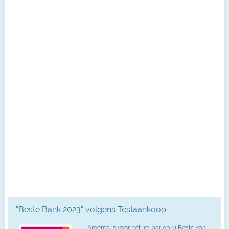
"Beste Bank 2023" volgens Testaankoop
Argenta is voor het 3e jaar op rij Beste van