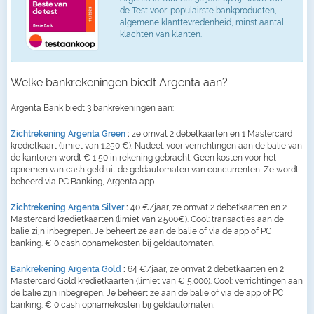
de Test voor: populairste bankproducten,
algemene klanttevredenheid, minst aantal
klachten van klanten.
Welke bankrekeningen biedt Argenta aan?
Argenta Bank biedt 3 bankrekeningen aan:
Zichtrekening Argenta Green
:
ze omvat 2 debetkaarten en 1 Mastercard
kredietkaart (limiet van 1.250 €). Nadeel: voor verrichtingen aan de balie van
de kantoren wordt € 1,50 in rekening gebracht. Geen kosten voor het
opnemen van cash geld uit de geldautomaten van concurrenten. Ze wordt
beheerd via PC Banking, Argenta app.
Zichtrekening Argenta Silver
:
40 €/jaar, ze omvat 2 debetkaarten en 2
Mastercard kredietkaarten (limiet van 2.500€). Cool: transacties aan de
balie zijn inbegrepen. Je beheert ze aan de balie of via de app of PC
banking. € 0 cash opnamekosten bij geldautomaten.
Bankrekening Argenta Gold
:
64 €/jaar, ze omvat 2 debetkaarten en 2
Mastercard Gold kredietkaarten (limiet van € 5.000). Cool: verrichtingen aan
de balie zijn inbegrepen. Je beheert ze aan de balie of via de app of PC
banking. € 0 cash opnamekosten bij geldautomaten.