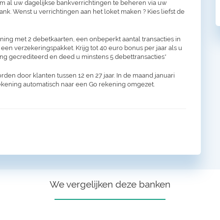
om al uw dagelijkse bankverrichtingen te beheren via uw
k. Wenst u verrichtingen aan het loket maken ? Kies liefst de
ing met 2 debetkaarten, een onbeperkt aantal transacties in
 een verzekeringspakket. Krijg tot 40 euro bonus per jaar als u
ng gecrediteerd en deed u minstens 5 debettransacties*
en door klanten tussen 12 en 27 jaar. In de maand januari
rekening automatisch naar een Go rekening omgezet.
We vergelijken deze banken