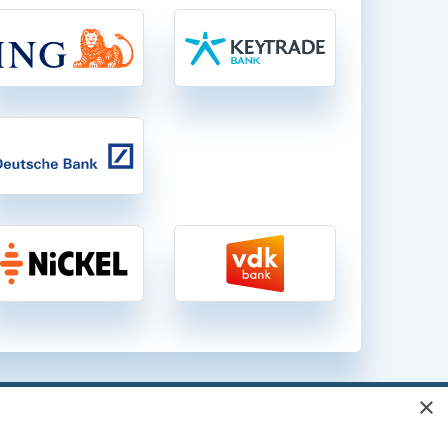
×
gen in België