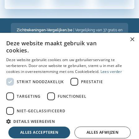
Zichtrekeningen-Vergelijken.be
| Vergelijking van 37 gratis en
betalende zichtrekeningen in België
×
Een volledig onafhankelijke vergelijking van gratis en betalende
Deze website maakt gebruik van
bankrekeningen in België
cookies.
Deze website gebruikt cookies om uw gebruikerservaring te
verbeteren. Door onze website te gebruiken, stemt u in met alle
Bekijk ook :
cookies in overeenstemming met ons Cookiebeleid.
Lees verder
Spaarrekening
STRIKT NOODZAKELIJK
PRESTATIE
Kredietkaart
TARGETING
FUNCTIONEEL
Autolening
NIET-GECLASSIFICEERD
Brandverzekering simulatie
DETAILS WEERGEVEN
© Copyright 2026 • Alle rechten voorbehouden |
Faq
|
Nieuws
|
Over
ALLES ACCEPTEREN
ALLES AFWIJZEN
ons
|
Cookies