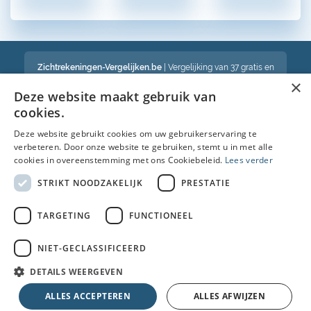
Zichtrekeningen-Vergelijken.be
| Vergelijking van 37 gratis en
betalende zichtrekeningen in België
×
Een volledig onafhankelijke vergelijking van gratis en betalende
Deze website maakt gebruik van
bankrekeningen in België
cookies.
Deze website gebruikt cookies om uw gebruikerservaring te
verbeteren. Door onze website te gebruiken, stemt u in met alle
Bekijk ook :
cookies in overeenstemming met ons Cookiebeleid.
Lees verder
Spaarrekening
STRIKT NOODZAKELIJK
PRESTATIE
Kredietkaart
TARGETING
FUNCTIONEEL
Autolening
NIET-GECLASSIFICEERD
Brandverzekering simulatie
DETAILS WEERGEVEN
© Copyright 2026 • Alle rechten voorbehouden |
Faq
|
Nieuws
|
Over
ALLES ACCEPTEREN
ALLES AFWIJZEN
ons
|
Cookies