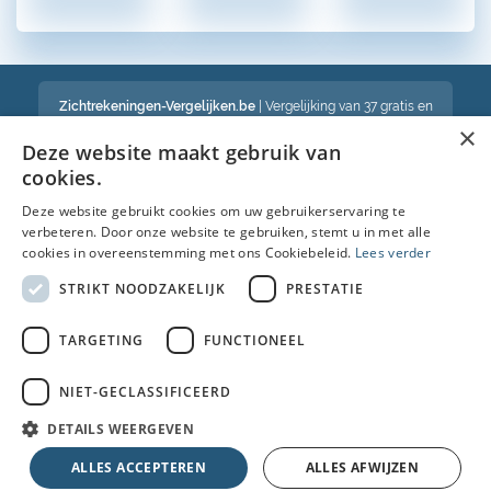
Zichtrekeningen-Vergelijken.be
| Vergelijking van 37 gratis en
betalende zichtrekeningen in België
×
Een volledig onafhankelijke vergelijking van gratis en betalende
Deze website maakt gebruik van
bankrekeningen in België
cookies.
Deze website gebruikt cookies om uw gebruikerservaring te
verbeteren. Door onze website te gebruiken, stemt u in met alle
Bekijk ook :
cookies in overeenstemming met ons Cookiebeleid.
Lees verder
Spaarrekening
STRIKT NOODZAKELIJK
PRESTATIE
Kredietkaart
TARGETING
FUNCTIONEEL
Autolening
NIET-GECLASSIFICEERD
Brandverzekering simulatie
DETAILS WEERGEVEN
© Copyright 2026 • Alle rechten voorbehouden |
Faq
|
Nieuws
|
Over
ALLES ACCEPTEREN
ALLES AFWIJZEN
ons
|
Cookies