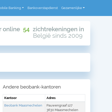
obile Banking
Bankoverstapdienst
Gezamenlijke
or online
54
zichtrekeningen in
België sinds 2009
Andere beobank-kantoren
Kantoor
Adres
Beobank Maasmechelen
Pauwengraaf 127
3630 Maasmechelen