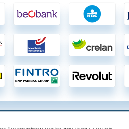
ngen-Vergelijken.be
| Vergelijking van 37 gratis en betalende zichtrekenin
en. Door onze website te gebruiken, stemt u in met alle cookies in