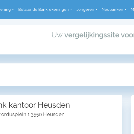
kening
Betalende Bankrekeningen
Jongeren
Neobanken
M
Uw
vergelijkingssite vo
k kantoor Heusden
brordusplein 1 3550 Heusden