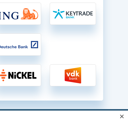
×
gen in België