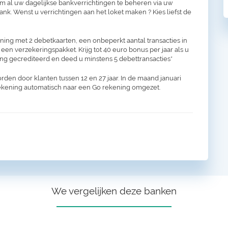
om al uw dagelijkse bankverrichtingen te beheren via uw
k. Wenst u verrichtingen aan het loket maken ? Kies liefst de
ing met 2 debetkaarten, een onbeperkt aantal transacties in
 een verzekeringspakket. Krijg tot 40 euro bonus per jaar als u
ng gecrediteerd en deed u minstens 5 debettransacties*
en door klanten tussen 12 en 27 jaar. In de maand januari
rekening automatisch naar een Go rekening omgezet.
We vergelijken deze banken