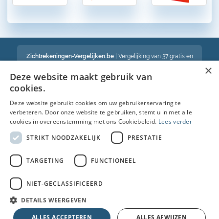
Zichtrekeningen-Vergelijken.be
| Vergelijking van 37 gratis en
betalende zichtrekeningen in België
×
Een volledig onafhankelijke vergelijking van gratis en betalende
Deze website maakt gebruik van
bankrekeningen in België
cookies.
Deze website gebruikt cookies om uw gebruikerservaring te
verbeteren. Door onze website te gebruiken, stemt u in met alle
Bekijk ook :
cookies in overeenstemming met ons Cookiebeleid.
Lees verder
Spaarrekening
STRIKT NOODZAKELIJK
PRESTATIE
Kredietkaart
TARGETING
FUNCTIONEEL
Autolening
NIET-GECLASSIFICEERD
Brandverzekering simulatie
DETAILS WEERGEVEN
© Copyright 2026 • Alle rechten voorbehouden |
Faq
|
Nieuws
|
Over
ALLES ACCEPTEREN
ALLES AFWIJZEN
ons
|
Cookies