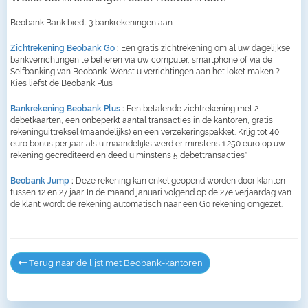
Beobank Bank biedt 3 bankrekeningen aan:
Zichtrekening Beobank Go
:
Een gratis zichtrekening om al uw dagelijkse
bankverrichtingen te beheren via uw computer, smartphone of via de
Selfbanking van Beobank. Wenst u verrichtingen aan het loket maken ?
Kies liefst de Beobank Plus
Bankrekening Beobank Plus
:
Een betalende zichtrekening met 2
debetkaarten, een onbeperkt aantal transacties in de kantoren, gratis
rekeninguittreksel (maandelijks) en een verzekeringspakket. Krijg tot 40
euro bonus per jaar als u maandelijks werd er minstens 1.250 euro op uw
rekening gecrediteerd en deed u minstens 5 debettransacties*
Beobank Jump
:
Deze rekening kan enkel geopend worden door klanten
tussen 12 en 27 jaar. In de maand januari volgend op de 27e verjaardag van
de klant wordt de rekening automatisch naar een Go rekening omgezet.
Terug naar de lijst met Beobank-kantoren