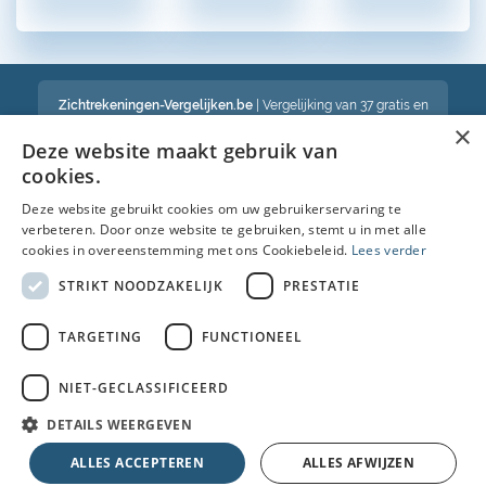
Zichtrekeningen-Vergelijken.be
| Vergelijking van 37 gratis en
betalende zichtrekeningen in België
×
Een volledig onafhankelijke vergelijking van gratis en betalende
Deze website maakt gebruik van
bankrekeningen in België
cookies.
Deze website gebruikt cookies om uw gebruikerservaring te
verbeteren. Door onze website te gebruiken, stemt u in met alle
Bekijk ook :
cookies in overeenstemming met ons Cookiebeleid.
Lees verder
Spaarrekening
STRIKT NOODZAKELIJK
PRESTATIE
Kredietkaart
TARGETING
FUNCTIONEEL
Autolening
NIET-GECLASSIFICEERD
Brandverzekering simulatie
DETAILS WEERGEVEN
© Copyright 2026 • Alle rechten voorbehouden |
Faq
|
Nieuws
|
Over
ALLES ACCEPTEREN
ALLES AFWIJZEN
ons
|
Cookies