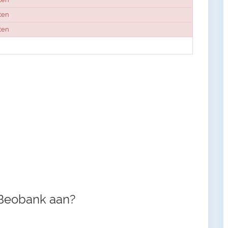
ten
ten
 Beobank aan?