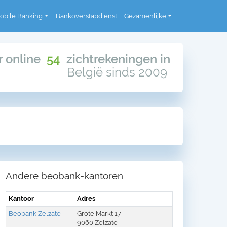
obile Banking
Bankoverstapdienst
Gezamenlijke
or online
54
zichtrekeningen in
België sinds 2009
Andere beobank-kantoren
Kantoor
Adres
Beobank Zelzate
Grote Markt 17
9060 Zelzate