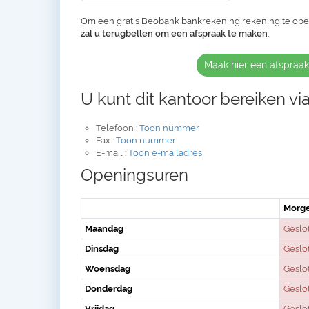
Om een gratis Beobank bankrekening rekening te op
zal u terugbellen om een afspraak te maken
.
Maak hier een afspraa
U kunt dit kantoor bereiken via
Telefoon :
Toon nummer
Fax :
Toon nummer
E-mail :
Toon e-mailadres
Openingsuren
Morg
Maandag
Geslo
Dinsdag
Geslo
Woensdag
Geslo
Donderdag
Geslo
Vrijdag
Geslo