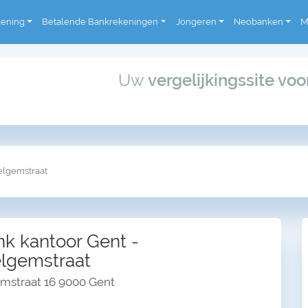
kening
Betalende Bankrekeningen
Jongeren
Neobanken
M
Uw
vergelijkingssite vo
lgemstraat
k kantoor Gent -
lgemstraat
straat 16 9000 Gent