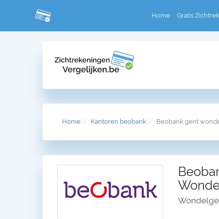
Home
Gratis Zichtre
Home
Kantoren beobank
Beobank gent wonde
Beoban
Wonde
Wondelgem