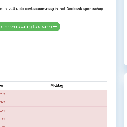
enen,
vult u de contactaanvraag in, het Beobank agentschap
k om een rekening te openen
 :
en
Middag
ten
ten
ten
ten
ten