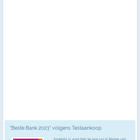
"Beste Bank 2023" volgens Testaankoop
Argenta is voor het 3e jaar op rij Beste van