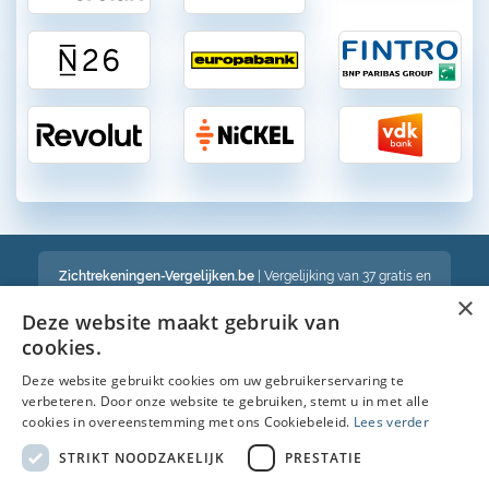
Zichtrekeningen-Vergelijken.be
| Vergelijking van 37 gratis en
betalende zichtrekeningen in België
×
Een volledig onafhankelijke vergelijking van gratis en betalende
Deze website maakt gebruik van
bankrekeningen in België
cookies.
Deze website gebruikt cookies om uw gebruikerservaring te
verbeteren. Door onze website te gebruiken, stemt u in met alle
Bekijk ook :
cookies in overeenstemming met ons Cookiebeleid.
Lees verder
Spaarrekening
STRIKT NOODZAKELIJK
PRESTATIE
Kredietkaart