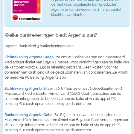
de Test voor: populairste bankproducten,
algemene klanttevredenheid, minst aantal
klachten van klanten.
Welke bankrekeningen biedt Argenta aan?
Argenta Bank biedt 3 bankrekeningen aan:
Zichtrekening Argenta Green
:
ze omvat 2 debetkaarten en 1 Mastercard
kredietkaart (limiet van 1.250 €). Nadeel: voor verrichtingen aan de balie van
de kantoren wordt € 1,50 in rekening gebracht. Geen kosten voor het
opnemen van cash geld uit de geldautomaten van concurrenten. Ze wordt
beheerd via PC Banking, Argenta app.
Zichtrekening Argenta Silver
:
40 €/jaar, ze omvat 2 debetkaarten en 2
Mastercard kredietkaarten (limiet van 2.500€). Cool: transacties aan de
balie zijn inbegrepen. Je beheert ze aan de balie of via de app of PC
banking. € 0 cash opnamekosten bij geldautomaten.
Bankrekening Argenta Gold
:
64 €/jaar, ze omvat 2 debetkaarten en 2
Mastercard Gold kredietkaarten (limiet van € 5.000). Cool: verrichtingen aan
de balie zijn inbegrepen. Je beheert ze aan de balie of via de app of PC
banking. € 0 cash opnamekosten bij geldautomaten.