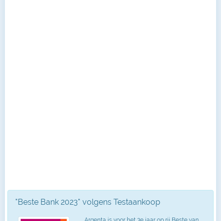
"Beste Bank 2023" volgens Testaankoop
Argenta is voor het 3e jaar op rij Beste van