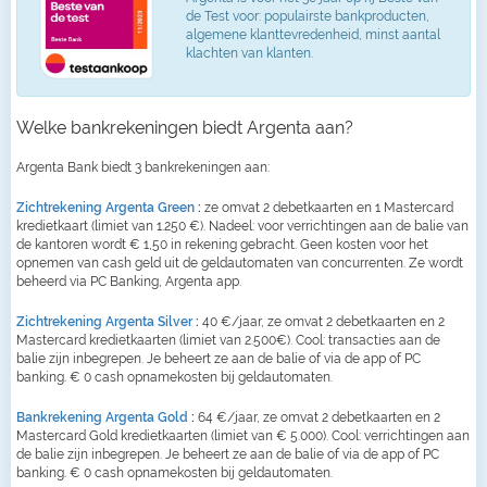
de Test voor: populairste bankproducten,
algemene klanttevredenheid, minst aantal
klachten van klanten.
Welke bankrekeningen biedt Argenta aan?
Argenta Bank biedt 3 bankrekeningen aan:
Zichtrekening Argenta Green
:
ze omvat 2 debetkaarten en 1 Mastercard
kredietkaart (limiet van 1.250 €). Nadeel: voor verrichtingen aan de balie van
de kantoren wordt € 1,50 in rekening gebracht. Geen kosten voor het
opnemen van cash geld uit de geldautomaten van concurrenten. Ze wordt
beheerd via PC Banking, Argenta app.
Zichtrekening Argenta Silver
:
40 €/jaar, ze omvat 2 debetkaarten en 2
Mastercard kredietkaarten (limiet van 2.500€). Cool: transacties aan de
balie zijn inbegrepen. Je beheert ze aan de balie of via de app of PC
banking. € 0 cash opnamekosten bij geldautomaten.
Bankrekening Argenta Gold
:
64 €/jaar, ze omvat 2 debetkaarten en 2
Mastercard Gold kredietkaarten (limiet van € 5.000). Cool: verrichtingen aan
de balie zijn inbegrepen. Je beheert ze aan de balie of via de app of PC
banking. € 0 cash opnamekosten bij geldautomaten.