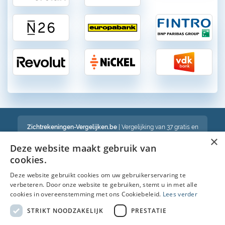
Zichtrekeningen-Vergelijken.be
| Vergelijking van 37 gratis en
betalende zichtrekeningen in België
×
Een volledig onafhankelijke vergelijking van gratis en betalende
Deze website maakt gebruik van
bankrekeningen in België
cookies.
Deze website gebruikt cookies om uw gebruikerservaring te
verbeteren. Door onze website te gebruiken, stemt u in met alle
Bekijk ook :
cookies in overeenstemming met ons Cookiebeleid.
Lees verder
Spaarrekening
STRIKT NOODZAKELIJK
PRESTATIE
Kredietkaart