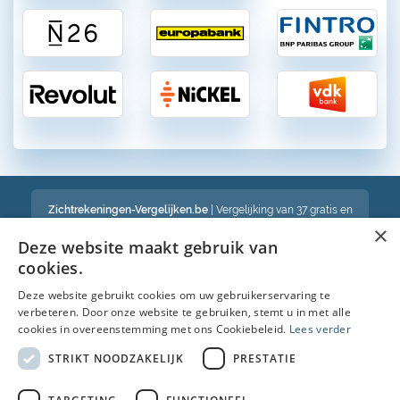
Zichtrekeningen-Vergelijken.be
| Vergelijking van 37 gratis en
betalende zichtrekeningen in België
×
Een volledig onafhankelijke vergelijking van gratis en betalende
Deze website maakt gebruik van
bankrekeningen in België
cookies.
Deze website gebruikt cookies om uw gebruikerservaring te
verbeteren. Door onze website te gebruiken, stemt u in met alle
Bekijk ook :
cookies in overeenstemming met ons Cookiebeleid.
Lees verder
Spaarrekening
STRIKT NOODZAKELIJK
PRESTATIE
Kredietkaart