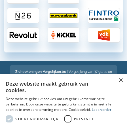
Zichtrekeningen-Vergelijken.be
| Vergelijking van 37 gratis en
betalende zichtrekeningen in België
×
Een volledig onafhankelijke vergelijking van gratis en betalende
Deze website maakt gebruik van
bankrekeningen in België
cookies.
Deze website gebruikt cookies om uw gebruikerservaring te
verbeteren. Door onze website te gebruiken, stemt u in met alle
Bekijk ook :
cookies in overeenstemming met ons Cookiebeleid.
Lees verder
Spaarrekening
STRIKT NOODZAKELIJK
PRESTATIE
Kredietkaart