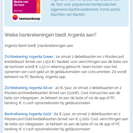
de Test voor: populairste bankproducten,
algemene klanttevredenheid, minst aantal
klachten van klanten.
Welke bankrekeningen biedt Argenta aan?
Argenta Bank biedt 3 bankrekeningen aan:
Zichtrekening Argenta Green
:
ze omvat 2 debetkaarten en 1 Mastercard
kredietkaart (limiet van 1.250 €). Nadeel: voor verrichtingen aan de balie van
de kantoren wordt € 1,50 in rekening gebracht. Geen kosten voor het
opnemen van cash geld uit de geldautomaten van concurrenten. Ze wordt
beheerd via PC Banking, Argenta app.
Zichtrekening Argenta Silver
:
40 €/jaar, ze omvat 2 debetkaarten en 2
Mastercard kredietkaarten (limiet van 2.500€). Cool: transacties aan de
balie zijn inbegrepen. Je beheert ze aan de balie of via de app of PC
banking. € 0 cash opnamekosten bij geldautomaten.
Bankrekening Argenta Gold
:
64 €/jaar, ze omvat 2 debetkaarten en 2
Mastercard Gold kredietkaarten (limiet van € 5.000). Cool: verrichtingen aan
de balie zijn inbegrepen. Je beheert ze aan de balie of via de app of PC
banking. € 0 cash opnamekosten bij geldautomaten.