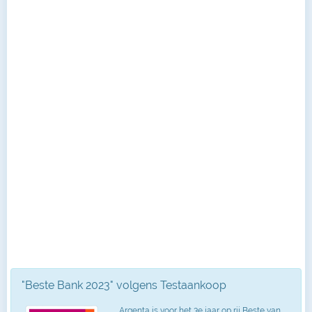
"Beste Bank 2023" volgens Testaankoop
Argenta is voor het 3e jaar op rij Beste van