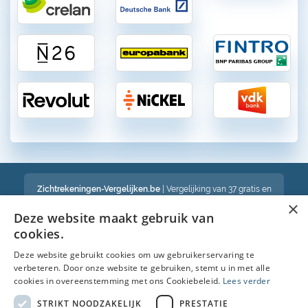
Zichtrekeningen-Vergelijken.be
| Vergelijking van 37 gratis en
betalende zichtrekeningen in België
×
Een volledig onafhankelijke vergelijking van gratis en betalende
Deze website maakt gebruik van
bankrekeningen in België
cookies.
Deze website gebruikt cookies om uw gebruikerservaring te
verbeteren. Door onze website te gebruiken, stemt u in met alle
Bekijk ook :
cookies in overeenstemming met ons Cookiebeleid.
Lees verder
Spaarrekening
STRIKT NOODZAKELIJK
PRESTATIE