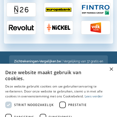
Zichtrekeningen-Vergelijken.be
| Vergelijking van 37 gratis en
betalende zichtrekeningen in België
×
Een volledig onafhankelijke vergelijking van gratis en betalende
Deze website maakt gebruik van
bankrekeningen in België
cookies.
Deze website gebruikt cookies om uw gebruikerservaring te
verbeteren. Door onze website te gebruiken, stemt u in met alle
Bekijk ook :
cookies in overeenstemming met ons Cookiebeleid.
Lees verder
Spaarrekening
STRIKT NOODZAKELIJK
PRESTATIE
Kredietkaart