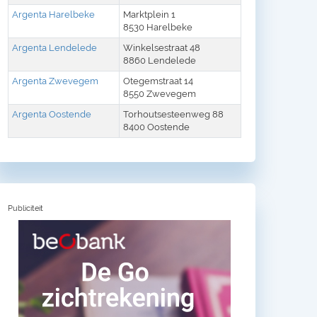
Argenta Harelbeke
Marktplein 1
8530 Harelbeke
Argenta Lendelede
Winkelsestraat 48
8860 Lendelede
Argenta Zwevegem
Otegemstraat 14
8550 Zwevegem
Argenta Oostende
Torhoutsesteenweg 88
8400 Oostende
Publiciteit