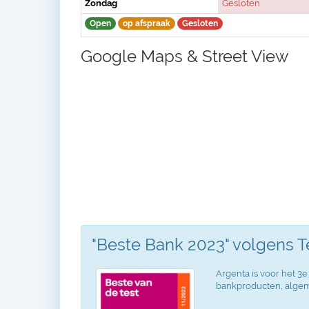
Zondag
Gesloten
Open
op afspraak
Gesloten
Google Maps & Street View
"Beste Bank 2023" volgens 
Argenta is voor het 3e 
bankproducten, algeme