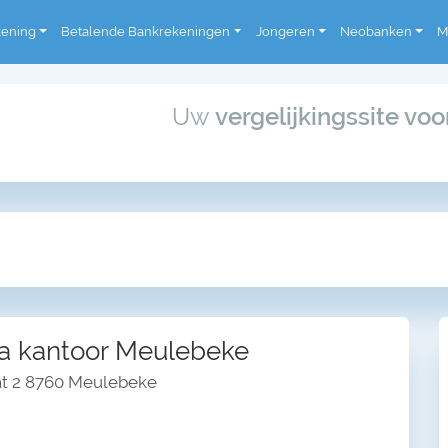
kening
Betalende Bankrekeningen
Jongeren
Neobanken
M
Uw
vergelijkingssite vo
a kantoor Meulebeke
at 2 8760 Meulebeke