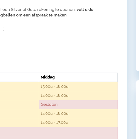
f een Silver of Gold rekening te openen,
vult u de
rugbellen om een afspraak te maken
.
 :
Middag
15:00u - 18:00u
14:00u - 18:00u
Gesloten
14:00u - 18:00u
14:00u - 17:00u