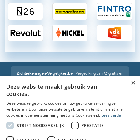
Zichtrekeningen-Vergelijken.be
| Vergelijking van 37 gratis en
betalende zichtrekeningen in België
×
Een volledig onafhankelijke vergelijking van gratis en betalende
Deze website maakt gebruik van
bankrekeningen in België
cookies.
Deze website gebruikt cookies om uw gebruikerservaring te
verbeteren. Door onze website te gebruiken, stemt u in met alle
Bekijk ook :
cookies in overeenstemming met ons Cookiebeleid.
Lees verder
Spaarrekening
STRIKT NOODZAKELIJK
PRESTATIE
Kredietkaart