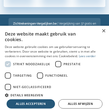
Zichtrekeningen-Vergelijken.be
| Vergelijking van 37 gratis en
betalende zichtrekeningen in België
×
Een volledig onafhankelijke vergelijking van gratis en betalende
Deze website maakt gebruik van
bankrekeningen in België
cookies.
Deze website gebruikt cookies om uw gebruikerservaring te
verbeteren. Door onze website te gebruiken, stemt u in met alle
Bekijk ook :
cookies in overeenstemming met ons Cookiebeleid.
Lees verder
Spaarrekening
STRIKT NOODZAKELIJK
PRESTATIE
Kredietkaart
TARGETING
FUNCTIONEEL
Autolening
NIET-GECLASSIFICEERD
Brandverzekering simulatie
DETAILS WEERGEVEN
© Copyright 2026 • Alle rechten voorbehouden |
Faq
|
Nieuws
|
Over
ALLES ACCEPTEREN
ALLES AFWIJZEN
ons
|
Cookies