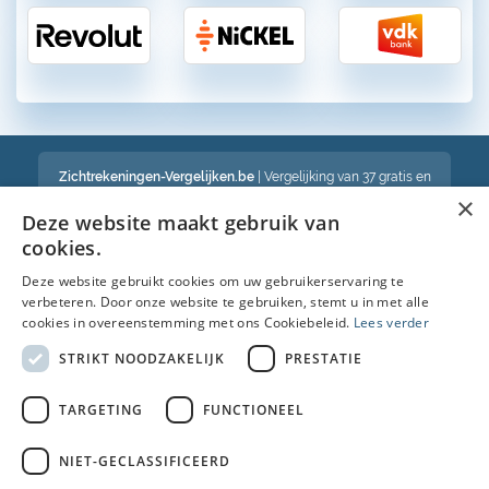
Zichtrekeningen-Vergelijken.be
| Vergelijking van 37 gratis en
betalende zichtrekeningen in België
×
Een volledig onafhankelijke vergelijking van gratis en betalende
Deze website maakt gebruik van
bankrekeningen in België
cookies.
Deze website gebruikt cookies om uw gebruikerservaring te
verbeteren. Door onze website te gebruiken, stemt u in met alle
Bekijk ook :
cookies in overeenstemming met ons Cookiebeleid.
Lees verder
Spaarrekening
STRIKT NOODZAKELIJK
PRESTATIE
Kredietkaart
TARGETING
FUNCTIONEEL
Autolening
NIET-GECLASSIFICEERD
Brandverzekering simulatie